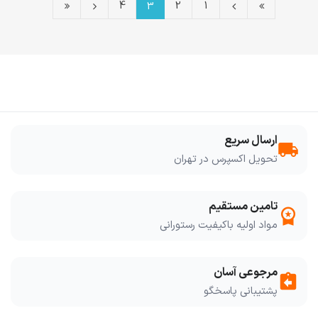
4
2
1
3
ارسال سریع
local_shipping
تحویل اکسپرس در تهران
تامین مستقیم
workspace_premium
مواد اولیه باکیفیت رستورانی
مرجوعی آسان
assignment_return
پشتیبانی پاسخگو