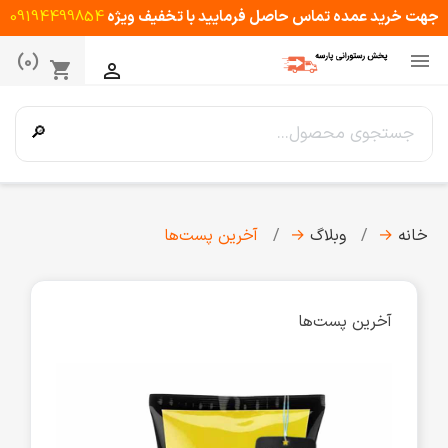
جهت خرید عمده تماس حاصل فرمایید با تخفیف ویژه
09194499854

(0)
shopping_cart

🔎
خانه
→
وبلاگ
→
آخرین پست‌ها
آخرین پست‌ها