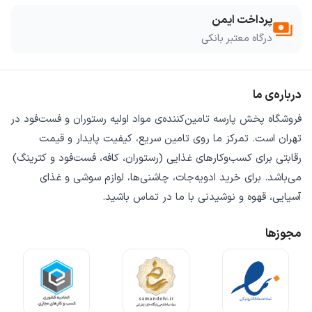
پرداخت ایمن
payments
درگاه معتبر بانکی
درباره‌ی ما
فروشگاه
پخش پارسه
تامین‌کننده‌ی
مواد اولیه رستوران و فست‌فود
در
تهران است. تمرکز ما روی
تامین سریع
،
کیفیت پایدار
و
قیمت
رقابتی
برای کسب‌وکارهای غذایی (رستوران، کافه، فست‌فود و کترینگ)
می‌باشد. برای خرید
ادویه‌جات، چاشنی‌ها، لوازم سوشی و غذای
آسیایی، قهوه و نوشیدنی
با ما در تماس باشید.
مجوزها