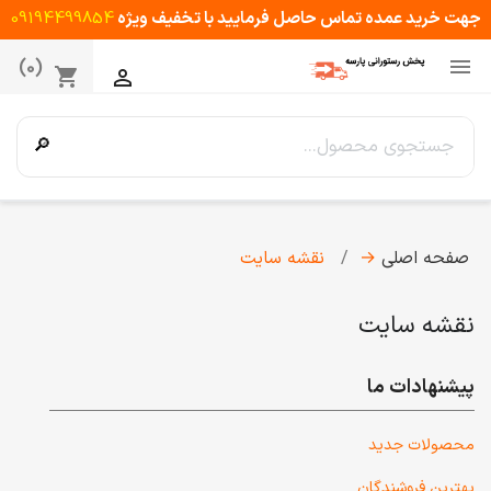
جهت خرید عمده تماس حاصل فرمایید با تخفیف ویژه
09194499854

(0)
shopping_cart

🔎
صفحه اصلی
→
نقشه سایت
نقشه سایت
پیشنهادات ما
محصولات جدید
بهترین فروشندگان