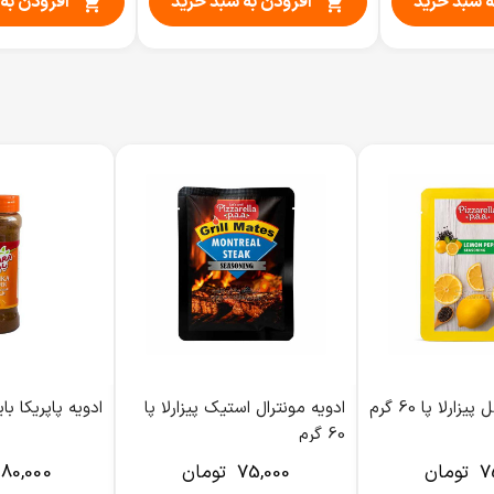
ه سبد خرید
افزودن به سبد خرید
افزودن به


زارلا پا 60 گرم
ادویه مونترال استیک پیزارلا پا
ادویه پاپریکا بایارا 150
60 گرم
7
تومان
75,000
تومان
80,000