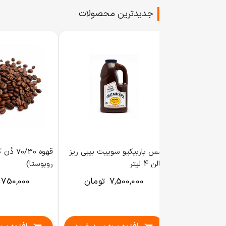
جدیدترین محصولات
 110 گرم
سس باربیکیو سوییت بیبی ریز
گالن 4 لیتر
روبوستا)
تومان
7,500,000
تومان
750,000