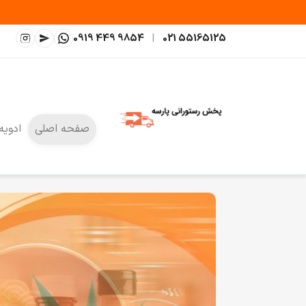
0919 449 9854
|
021 55165125
صفحه اصلی
ادویه