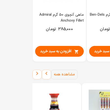
ماهی آنچوی 50 گرم Admiral
Anchovy Fillet
تومان
385,000
تومان
 سبد خرید
افزودن به سبد خرید

مشاهده همه
ادویه کاری میک
100,000