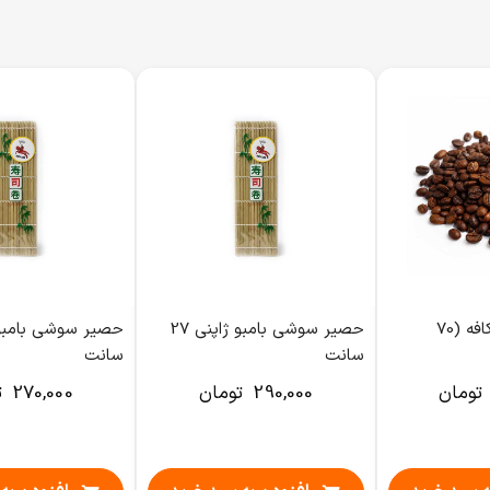
قهوه 70/30 دُن کافه (70
حصیر سوشی بامبو ژاپنی 27
سانت
سانت
تومان
290,000
تومان
270,000
ت