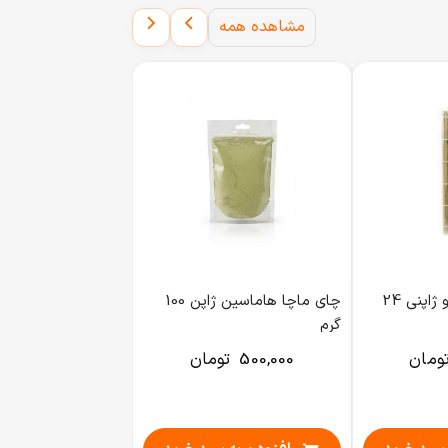
مشاهده همه
حصیر سوشی بامبو ژاپنی 24
چای ماچا هاماسین ژاپن 100
گرم
کیلوگرم
ومان
500,000
تومان
700,000
تو