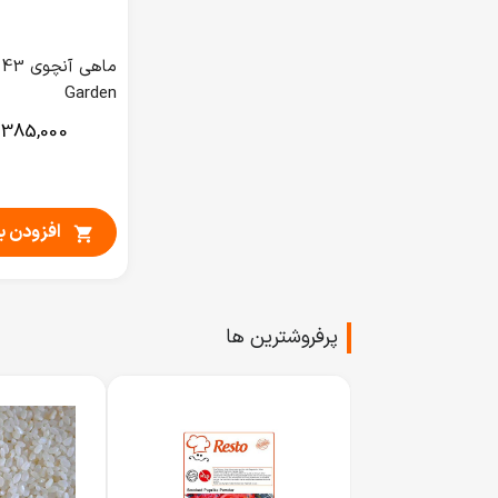
Garden
385,000
افزودن ب

پرفروشترین ها