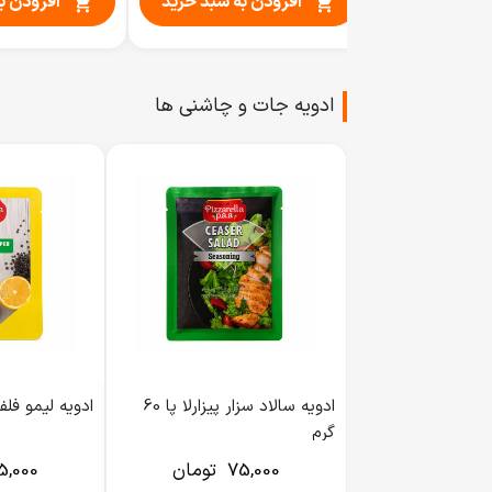
به سبد خرید
افزودن به سبد خرید
افزودن ب


ادویه جات و چاشنی ها
ادویه سالاد سزار پیزارلا پا 60
ادویه لیمو فلفل پی
گرم
75,000
تومان
5,000