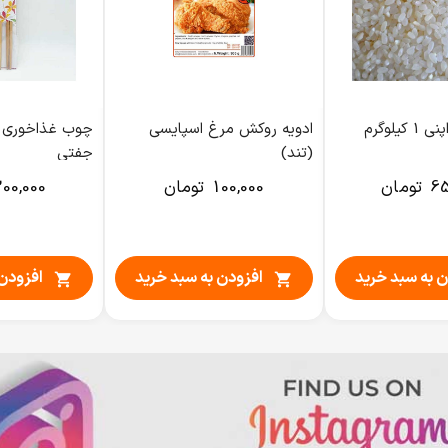
یلوگرم
ادویه روکش مرغ اسپایسی
(تند)
جفتی
65
تومان
100,000
تومان
00,000
ن به سبد خرید
افزودن به سبد خرید
افزودن 

