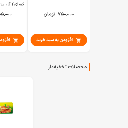
کره ای) گل باز 460 گر
750,000
تومان
5,000
افزودن به سبد خرید
افزود


محصلات تخفیفدار