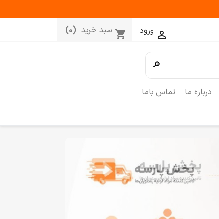
سبد خرید
(0)
ورود
shopping_cart

🔎
درباره ما
تماس باما