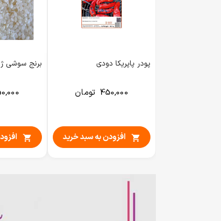
پودر پاپریکا دودی
برنج سوشی ژاپنی 1 ک
450,000
تومان
0,000
افزودن به سبد خرید
افزود

