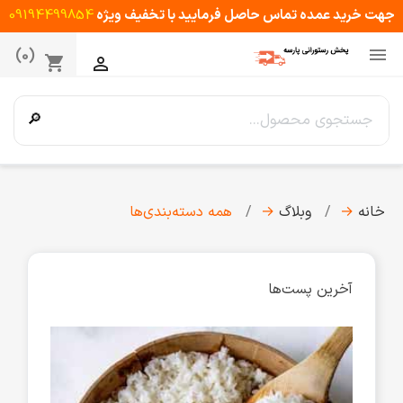
جهت خرید عمده تماس حاصل فرمایید با تخفیف ویژه
09194499854

(0)
shopping_cart

🔎
خانه
→
وبلاگ
→
همه دسته‌بندی‌ها
آخرین پست‌ها