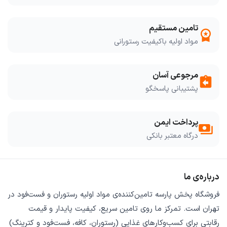
تامین مستقیم
workspace_premium
مواد اولیه باکیفیت رستورانی
مرجوعی آسان
assignment_return
پشتیبانی پاسخگو
پرداخت ایمن
payments
درگاه معتبر بانکی
درباره‌ی ما
فروشگاه
پخش پارسه
تامین‌کننده‌ی
مواد اولیه رستوران و فست‌فود
در
تهران است. تمرکز ما روی
تامین سریع
،
کیفیت پایدار
و
قیمت
رقابتی
برای کسب‌وکارهای غذایی (رستوران، کافه، فست‌فود و کترینگ)