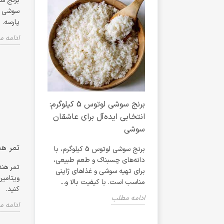
سوشی و 
پارسه.
ادامه 
 تاریخچه، مواد
برنج سوشی لوتوس 5 کیلوگرم:
ه، و معرفی ادویه
انتخابی ایده‌آل برای عاشقان
طعمی ناب 
یزارلا پا در
سوشی
آشپزی و ت
تمر هندی شیپ 250 گرم؛
برنج سوشی لوتوس 5 کیلوگرم، با
دانه‌های چسبناک و طعم طبیعی،
محصولی باک
سالادی کلاسیک و
برای تهیه سوشی و غذاهای ژاپنی
شیرین، سرشار
و رومانی، کروتان،
ویتامین
مناسب است. با کیفیت بالا و...
برای سس‌ها،
ان و سس مخصوص
کنید.
اد سزار پیزارلا پا با...
ادامه مطلب
ادامه مطلب
ادامه 