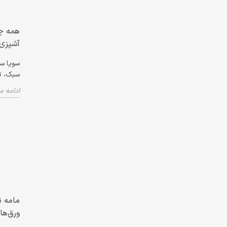
همه چی
آشپزی
سویا س
سبک، تی
ادامه 
ورق‌ها