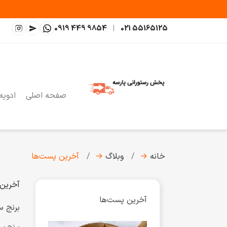
0919 449 9854
|
021 55165125
صفحه اصلی
ادویه
خانه
→
وبلاگ
→
آخرین پست‌ها
آخرین
آخرین پست‌ها
برنج سوشی لوتوس 5 