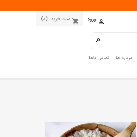
سبد خرید
(0)
ورود
shopping_cart

🔎
درباره ما
تماس باما