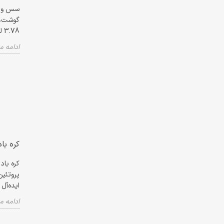
سس ورچس
3.78 لیتر از پخش پارسه قابل سفارش است.
ادامه 
کره با
پروتئین
ایده‌آل
ادامه 