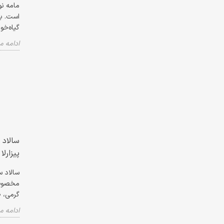
مامه نو
است. با
گیاه‌خو
ادامه 
سالاد 
پیزارلا پا
سالاد س
گرمی، ط
ادامه 