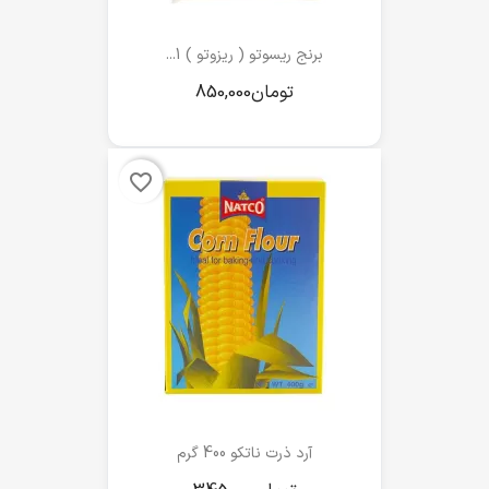
برنج ریسوتو ( ریزوتو ) 1...
favorite_border
آرد ذرت ناتکو 400 گرم