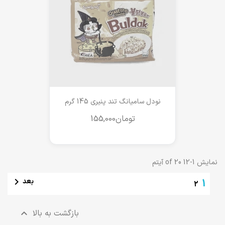
نودل سامیانگ تند پنیری 145 گرم
نمایش 1-12 of 20 آیتم

بعد
1
2
بازگشت به بالا
