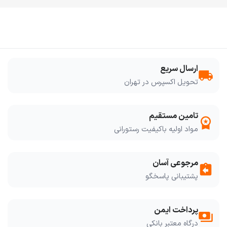
ارسال سریع
local_shipping
تحویل اکسپرس در تهران
تامین مستقیم
workspace_premium
مواد اولیه باکیفیت رستورانی
مرجوعی آسان
assignment_return
پشتیبانی پاسخگو
پرداخت ایمن
payments
درگاه معتبر بانکی