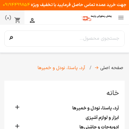
جهت خرید عمده تماس حاصل فرمایید با تخفیف ویژه
09194499854

(0)
shopping_cart

🔎
صفحه اصلی
→
آرد، پاستا، نودل و خمیرها
خانه

آرد، پاستا، نودل و خمیرها
ابزار و لوازم آشپزی

ادویه‌جات و چاشنی‌ها