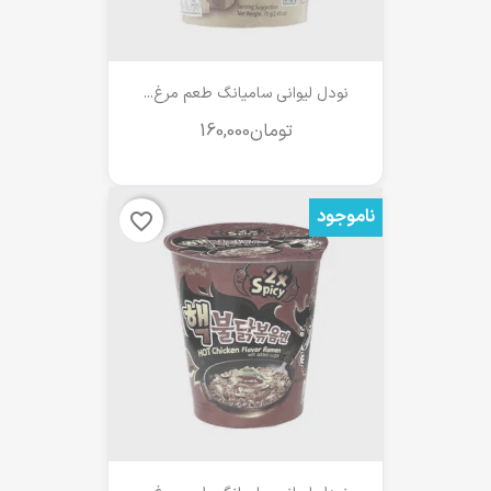
نودل لیوانی سامیانگ طعم مرغ...
ناموجود
favorite_border