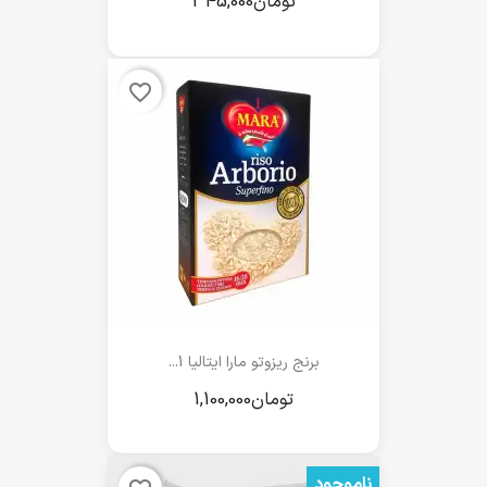
favorite_border
برنج ریزوتو مارا ایتالیا 1...
ناموجود