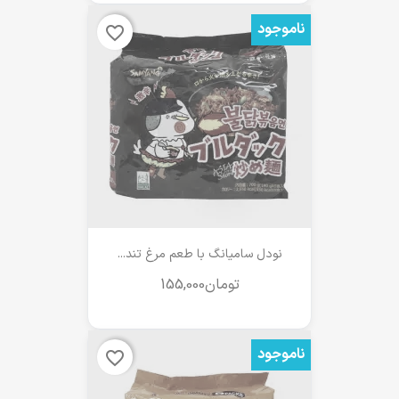
ناموجود
favorite_border
نودل سامیانگ با طعم مرغ تند...
ناموجود
favorite_border