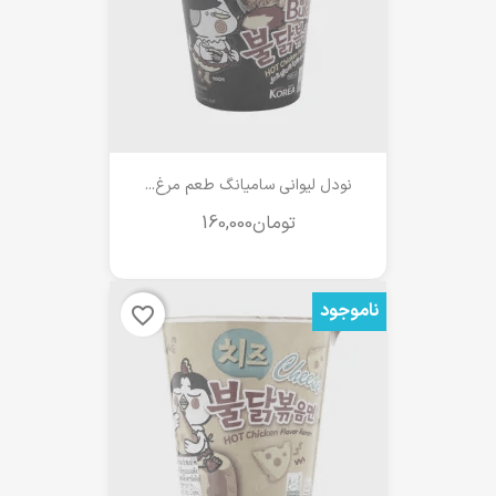
نودل لیوانی سامیانگ طعم مرغ...
ناموجود
favorite_border