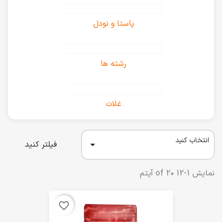
پاستا و نودل
رشته ها
غلات
انتخاب کنید

فیلتر کنید
نمایش 1-12 of 20 آیتم
favorite_border