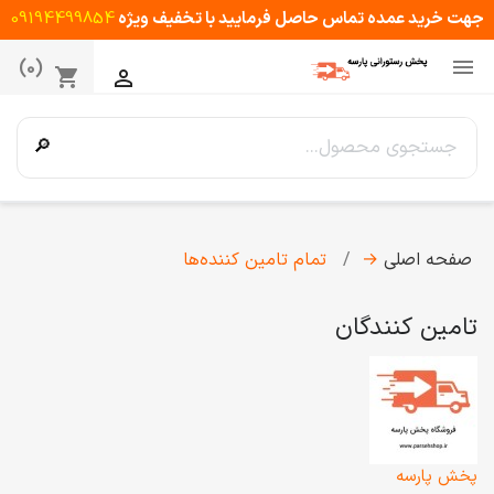
جهت خرید عمده تماس حاصل فرمایید با تخفیف ویژه
09194499854

(0)
shopping_cart

🔎
صفحه اصلی
→
تمام ‌تامین‌ کننده‌ها
تامین کنندگان
پخش پارسه