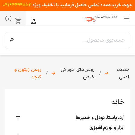
جهت خرید عمده تماس حاصل فرمایید با تخفیف ویژه
09194499854

(0)
shopping_cart

🔎
صفحه
روغن‌های خوراکی
روغن زیتون و
→
→
اصلی
خاص
کنجد
خانه

آرد، پاستا، نودل و خمیرها
ابزار و لوازم آشپزی