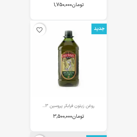
جدید
favorite_border
روغن زیتون فرابکر پروسین 3...