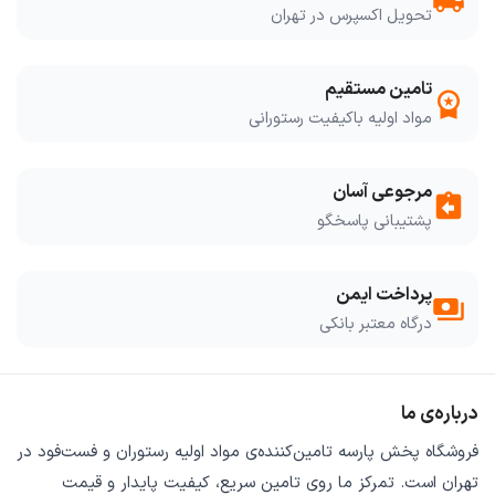
local_shipping
تحویل اکسپرس در تهران
تامین مستقیم
workspace_premium
مواد اولیه باکیفیت رستورانی
مرجوعی آسان
assignment_return
پشتیبانی پاسخگو
پرداخت ایمن
payments
درگاه معتبر بانکی
درباره‌ی ما
فروشگاه
پخش پارسه
تامین‌کننده‌ی
مواد اولیه رستوران و فست‌فود
در
تهران است. تمرکز ما روی
تامین سریع
،
کیفیت پایدار
و
قیمت