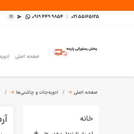
0919 449 9854
|
021 55165125
صفحه اصلی
ادویه
صفحه اصلی
→
ادویه‌جات و چاشنی‌ها
→
آ
آر
خانه
