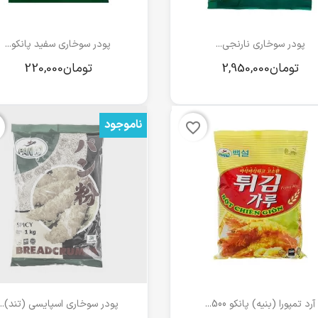
مشاهده سریع
مشاهده سریع


پودر سوخاری نارنجی...
پودر سوخاری سفید پانکو...
ناموجود
favorite_border
مشاهده سریع
مشاهده سریع


آرد تمپورا (بنیه) پانکو 500...
پودر سوخاری اسپایسی (تند)...