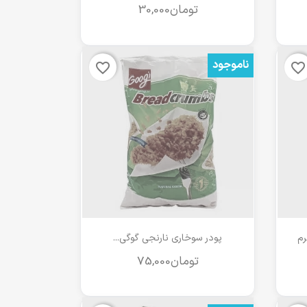
ناموجود
favorite_border
favorite_border
مشاهده سریع

پودر سوخاری نارنجی گوگی...