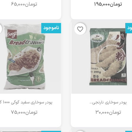
ود
ناموجود
favorite_border
مشاهده سریع
مشاهده سریع


پودر سوخاری نارنجی...
پودر سوخاری سفید گوگی 1000 گرم