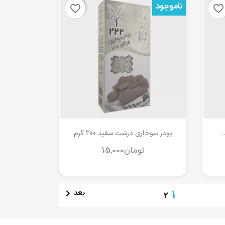
ناموجود
favorite_border
favorite_border
مشاهده سریع

پودر سوخاری درشت سفید 200 گرم

بعد
1
2