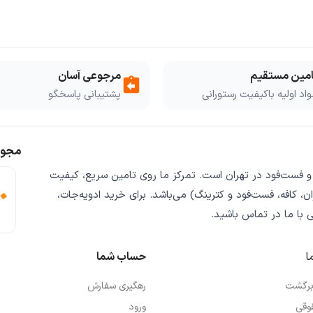
امین مستقیم
مرجوعی آسان
assignment_return
اد اولیه باکیفیت رستورانی
پشتیبانی پاسخگو
مجوز
 و فست‌فود
در تهران است. تمرکز ما روی
تامین سریع
،
کیفیت
ن، کافه، فست‌فود و کترینگ) می‌باشد. برای خرید
ادویه‌جات،
ی
با ما در تماس باشید.
ا
حساب شما
 برگشت
رهگیری سفارش
وقی
ورود