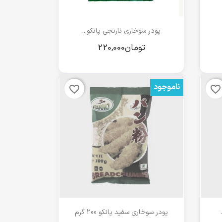
مشاهده سریع

پودر سوخاری نارنجی پانکو...
ناموجود
favorite_border
favorite_border
مشاهده سریع

پودر سوخاری سفید پانکو 200 گرم