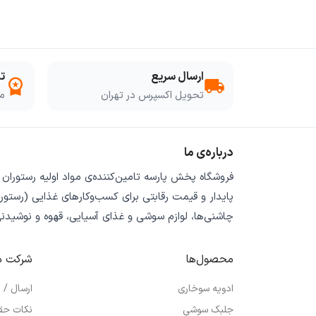
ارسال سریع
ت
workspace_premium
local_shipping
تحویل اکسپرس در تهران
مو
درباره‌ی ما
فروشگاه
پخش پارسه
تامین‌کننده‌ی
مواد اولیه رستوران
پایدار
و
قیمت رقابتی
برای کسب‌وکارهای غذایی (رستورا
چاشنی‌ها، لوازم سوشی و غذای آسیایی، قهوه و نوشیدن
محصول‌ها
شرکت م
ادویه سوخاری
ارسال /
جلبک سوشی
نکات حق