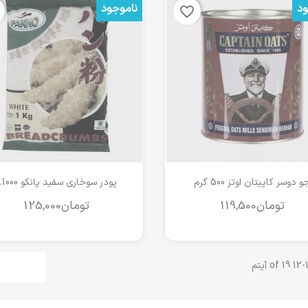
ود
ناموجود
favorite_border
مشاهده سریع
مشاهده سریع


و دوسر کاپیتان اوتز 500 گرم
پودر سوخاری سفید پانکو 1000...