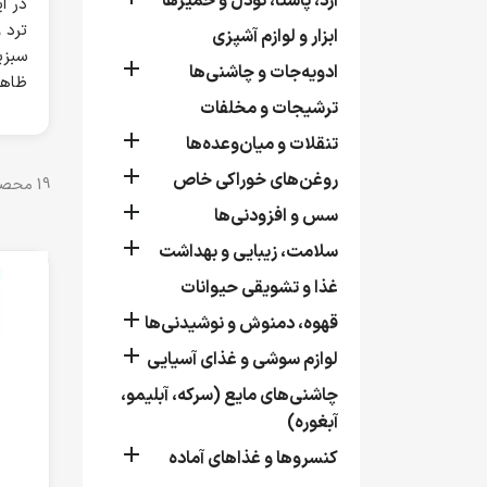
آرد، پاستا، نودل و خمیرها
در ا
ترد 
ابزار و لوازم آشپزی
سبزی

ادویه‌جات و چاشنی‌ها
ظاهر
ترشیجات و مخلفات

تنقلات و میان‌وعده‌ها

روغن‌های خوراکی خاص
19 محصول وجود دارد.

سس و افزودنی‌ها

سلامت، زیبایی و بهداشت
غذا و تشویقی حیوانات

قهوه، دمنوش و نوشیدنی‌ها

لوازم سوشی و غذای آسیایی
چاشنی‌های مایع (سرکه، آبلیمو،
آبغوره)

کنسروها و غذاهای آماده