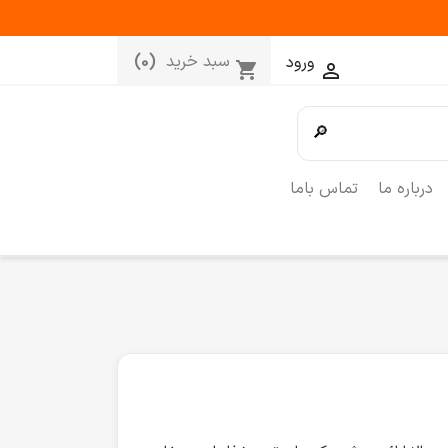
سبد خرید
(0)
ورود
shopping_cart

🔎
درباره ما
تماس باما