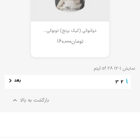
دوکبوکی (کیک برنج) توبوکی...
نمایش 1-12 of 28 آیتم

بعد
1
3
2
بازگشت به بالا
