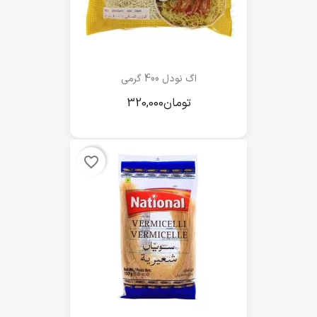
اگ نودل 400 گرمی
favorite_border