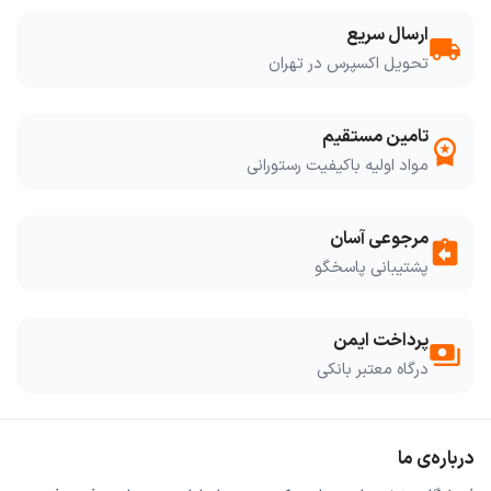
ارسال سریع
local_shipping
تحویل اکسپرس در تهران
تامین مستقیم
workspace_premium
مواد اولیه باکیفیت رستورانی
مرجوعی آسان
assignment_return
پشتیبانی پاسخگو
پرداخت ایمن
payments
درگاه معتبر بانکی
درباره‌ی ما