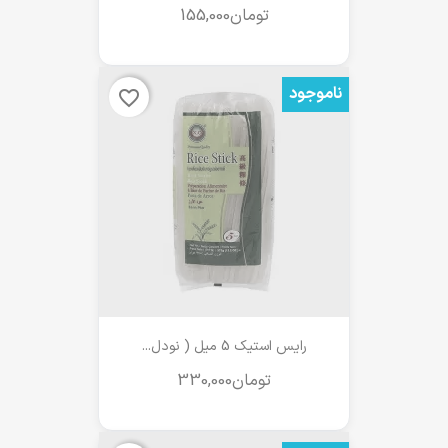
ناموجود
favorite_border
رایس استیک 5 میل ( نودل...