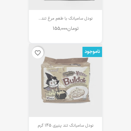
نودل سامیانگ با طعم مرغ تند...
ناموجود
favorite_border
نودل سامیانگ تند پنیری 145 گرم