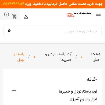
جهت خرید عمده تماس حاصل فرمایید با تخفیف ویژه
09194499854

(0)
shopping_cart

🔎
صفحه
آرد، پاستا، نودل و
پاستا و
→
→
اصلی
خمیرها
نودل
خانه

آرد، پاستا، نودل و خمیرها
ابزار و لوازم آشپزی