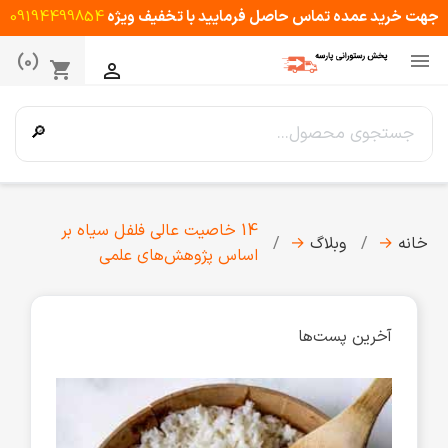
جهت خرید عمده تماس حاصل فرمایید با تخفیف ویژه
09194499854

(0)
shopping_cart

🔎
14 خاصیت عالی فلفل سیاه بر
خانه
→
وبلاگ
→
اساس پژوهش‌های علمی
آخرین پست‌ها