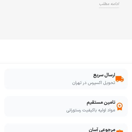
سرطان،
ادامه مطلب
ادامه
ارسال سریع
local_shipping
تحویل اکسپرس در تهران
تامین مستقیم
workspace_premium
مواد اولیه باکیفیت رستورانی
مرجوعی آسان