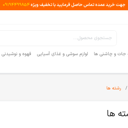
جهت خرید عمده تماس حاصل فرمایید با تخفیف ویژه
09194499854
 جات و چاشنی ها
لوازم سوشی و غذای آسیایی
قهوه و نوشیدنی
رشته ها
ته ها