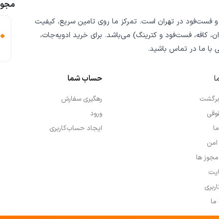
مجوز
 و فست‌فود
در تهران است. تمرکز ما روی
تامین سریع
،
کیفیت
ن، کافه، فست‌فود و کترینگ) می‌باشد. برای خرید
ادویه‌جات،
ی
با ما در تماس باشید.
ا
حساب شما
 برگشت
رهگیری سفارش
وقی
ورود
ما
ایجاد حساب‌کاربری
امن
 مجوز ها
یت
ربری
ما