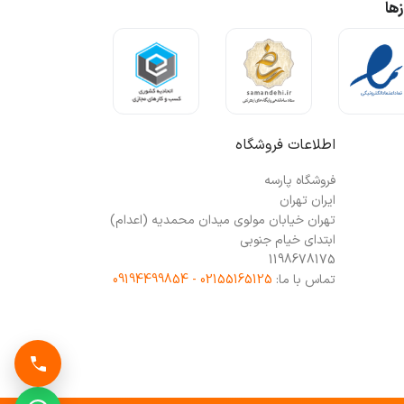
ها
اطلاعات فروشگاه
فروشگاه پارسه
ایران تهران
تهران خیابان مولوی میدان محمدیه (اعدام)
ابتدای خیام جنوبی
1198678175
تماس با ما:
02155165125 - 09194499854