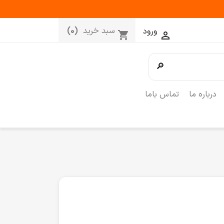
سبد خرید
(0)
ورود
shopping_cart

🔎
درباره ما
تماس باما