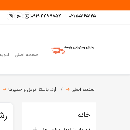
0919 449 9854
|
021 55165125
صفحه اصلی
ادویه
صفحه اصلی
→
آرد، پاستا، نودل و خمیرها
→
رش
خانه
