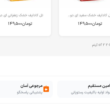
مشاهده سریع
مشاهده سریع


 کادایف خشک سفید ای دو...
تل کادایف خشک زعفرانی ای دو.
امین مستقیم
مرجوعی آسان
assignment_return
اد اولیه باکیفیت رستورانی
پشتیبانی پاسخگو