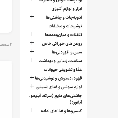
آرد، پاستا، نودل و خمیرها
ابزار و لوازم آشپزی

ادویه‌جات و چاشنی‌ها
ترشیجات و مخلفات

تنقلات و میان‌وعده‌ها

روغن‌های خوراکی خاص
2 محصول وجود دارد.

سس و افزودنی‌ها

سلامت، زیبایی و بهداشت
غذا و تشویقی حیوانات

قهوه، دمنوش و نوشیدنی‌ها

لوازم سوشی و غذای آسیایی
چاشنی‌های مایع (سرکه، آبلیمو،
آبغوره)

کنسروها و غذاهای آماده