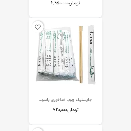
favorite_border
چاپستیک چوب غذاخوری بامبو...