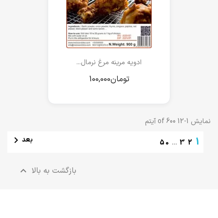
ادویه مرینه مرغ نرمال...
نمایش 1-12 of 600 آیتم

بعد
1
50
…
3
2
بازگشت به بالا
