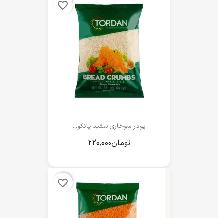
favorite_border
پودر سوخاری سفید پانکو...
favorite_border