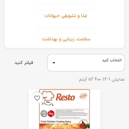
غذا و تشویقی حیوانات
سلامت، زیبایی و بهداشت
انتخاب کنید

فیلتر کنید
نمایش 1-12 of 600 آیتم
favorite_border