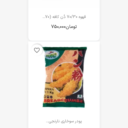
قهوه 70/30 دُن کافه (70...
favorite_border
پودر سوخاری نارنجی...