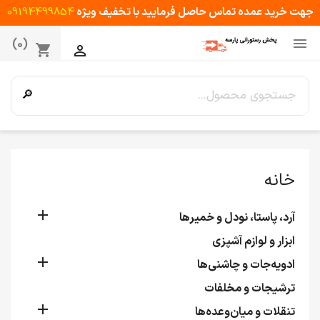
جهت خرید عمده تماس حاصل فرمایید با تخفیف ویژه
09194499854

(0)
shopping_cart

🔎
خانه

آرد، پاستا، نودل و خمیرها
ابزار و لوازم آشپزی

ادویه‌جات و چاشنی‌ها
ترشیجات و مخلفات

تنقلات و میان‌وعده‌ها