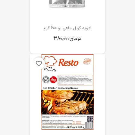
ادویه گریل ماهی یو 600 گرم
favorite_border