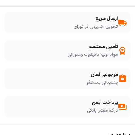
ارسال سریع
local_shipping
تحویل اکسپرس در تهران
تامین مستقیم
workspace_premium
مواد اولیه باکیفیت رستورانی
مرجوعی آسان
assignment_return
پشتیبانی پاسخگو
پرداخت ایمن
payments
درگاه معتبر بانکی