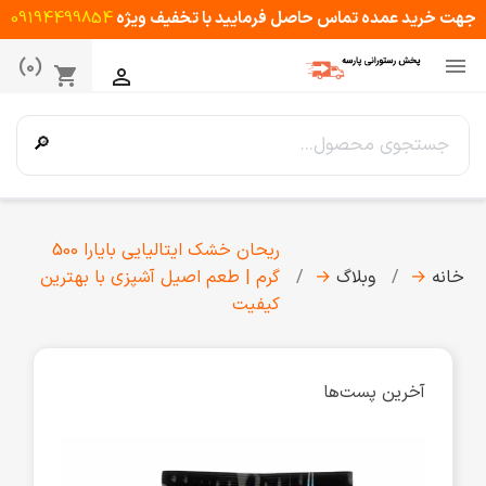
جهت خرید عمده تماس حاصل فرمایید با تخفیف ویژه
09194499854

(0)
shopping_cart

🔎
ریحان خشک ایتالیایی بایارا 500
خانه
→
وبلاگ
→
گرم | طعم اصیل آشپزی با بهترین
کیفیت
آخرین پست‌ها