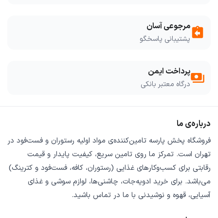
مرجوعی آسان
assignment_return
پشتیبانی پاسخگو
پرداخت ایمن
payments
درگاه معتبر بانکی
درباره‌ی ما
فروشگاه
پخش پارسه
تامین‌کننده‌ی
مواد اولیه رستوران و فست‌فود
در
تهران است. تمرکز ما روی
تامین سریع
،
کیفیت پایدار
و
قیمت
رقابتی
برای کسب‌وکارهای غذایی (رستوران، کافه، فست‌فود و کترینگ)
می‌باشد. برای خرید
ادویه‌جات، چاشنی‌ها، لوازم سوشی و غذای
آسیایی، قهوه و نوشیدنی
با ما در تماس باشید.