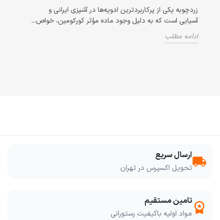
زردچوبه یکی از پرکاربردترین ادویه‌ها در آشپزی ایرانی و
زنجبیل
آسیایی است که به دلیل وجود ماده مؤثر کورکومین، خواص...
و تسک
سرطان،
و
ادامه مطلب
ادامه
ارسال سریع
local_shipping
تحویل اکسپرس در تهران
تامین مستقیم
workspace_premium
مواد اولیه باکیفیت رستورانی