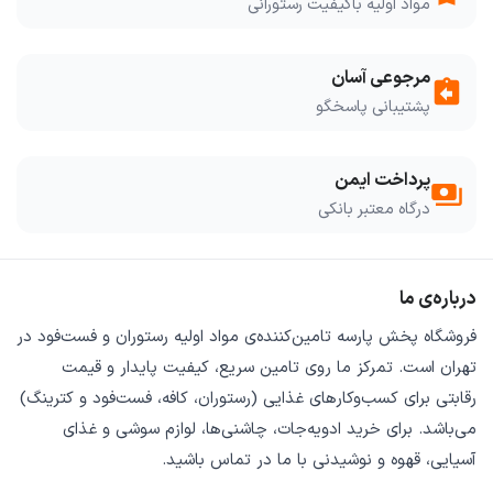
مواد اولیه باکیفیت رستورانی
مرجوعی آسان
assignment_return
پشتیبانی پاسخگو
پرداخت ایمن
payments
درگاه معتبر بانکی
درباره‌ی ما
فروشگاه
پخش پارسه
تامین‌کننده‌ی
مواد اولیه رستوران و فست‌فود
در
تهران است. تمرکز ما روی
تامین سریع
،
کیفیت پایدار
و
قیمت
رقابتی
برای کسب‌وکارهای غذایی (رستوران، کافه، فست‌فود و کترینگ)
می‌باشد. برای خرید
ادویه‌جات، چاشنی‌ها، لوازم سوشی و غذای
آسیایی، قهوه و نوشیدنی
با ما در تماس باشید.