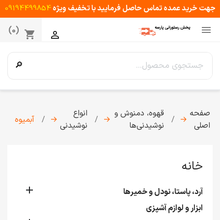
جهت خرید عمده تماس حاصل فرمایید با تخفیف ویژه
09194499854

(0)
shopping_cart

🔎
صفحه
قهوه، دمنوش و
انواع
→
→
→
آبمیوه
اصلی
نوشیدنی‌ها
نوشیدنی
خانه

آرد، پاستا، نودل و خمیرها
ابزار و لوازم آشپزی