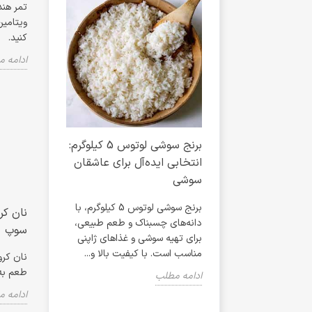
ویتامین
کنید.
ادامه 
 تاریخچه، مواد
برنج سوشی لوتوس 5 کیلوگرم:
ه، و معرفی ادویه
انتخابی ایده‌آل برای عاشقان
طعمی ناب 
یزارلا پا در
سوشی
آشپزی و ت
برنج سوشی لوتوس 5 کیلوگرم، با
دانه‌های چسبناک و طعم طبیعی،
محصولی باک
سالادی کلاسیک و
سوپ
برای تهیه سوشی و غذاهای ژاپنی
شیرین، سرشار
و رومانی، کروتان،
مناسب است. با کیفیت بالا و...
برای سس‌ها،
ان و سس مخصوص
نان کرو
اد سزار پیزارلا پا با...
طعم به سال
ادامه مطلب
ادامه مطلب
ادامه 