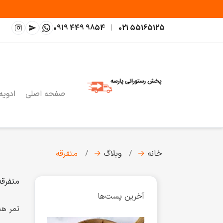
0919 449 9854
|
021 55165125
صفحه اصلی
ادویه
خانه
→
وبلاگ
→
متفرقه
متفرقه
آخرین پست‌ها
تمر هندی شیپ 250 گرم؛