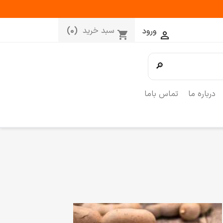
سبد خرید
(0)
ورود
shopping_cart

🔎
درباره ما
تماس باما