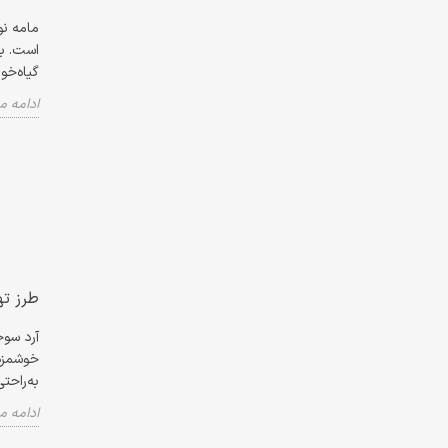
مامه نو
است. با
گیاه‌خو
ادامه 
طرز ته
آرد سوخ
خوشمزه!
به‌راحت
ادامه 