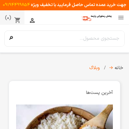
جهت خرید عمده تماس حاصل فرمایید با تخفیف ویژه
09194499854

(0)
shopping_cart

🔎
خانه
→
وبلاگ
آخرین پست‌ها