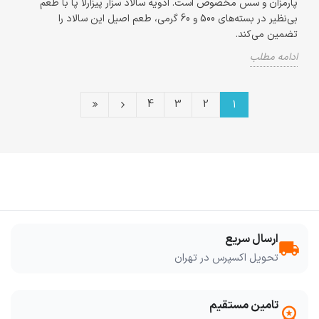
پارمزان و سس مخصوص است. ادویه سالاد سزار پیزارلا پا با طعم
بی‌نظیر در بسته‌های 500 و 60 گرمی، طعم اصیل این سالاد را
تضمین می‌کند.
ادامه مطلب
4
3
2
1
ارسال سریع
local_shipping
تحویل اکسپرس در تهران
تامین مستقیم
workspace_premium