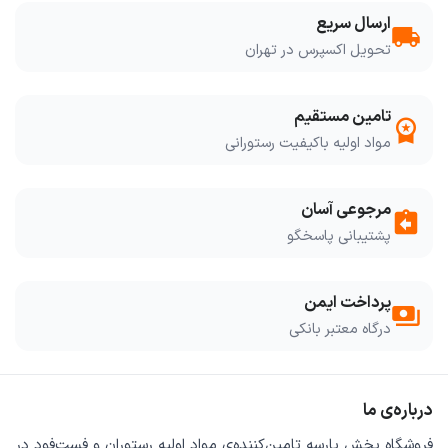
ارسال سریع
local_shipping
تحویل اکسپرس در تهران
تامین مستقیم
workspace_premium
مواد اولیه باکیفیت رستورانی
مرجوعی آسان
assignment_return
پشتیبانی پاسخگو
پرداخت ایمن
payments
درگاه معتبر بانکی
درباره‌ی ما
فروشگاه
پخش پارسه
تامین‌کننده‌ی
مواد اولیه رستوران و فست‌فود
در