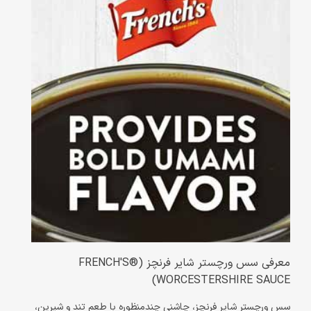
معرفی سس ورچستر شایر فرنچز (FRENCH'S®
WORCESTERSHIRE SAUCE)
سس ورچستر شایر فرنچز، چاشنی چندمنظوره با طعم تند و شیرین،