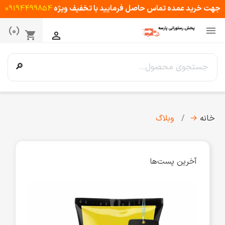
جهت خرید عمده تماس حاصل فرمایید با تخفیف ویژه
09194499854

(0)
shopping_cart

🔎
خانه
→
وبلاگ
آخرین پست‌ها