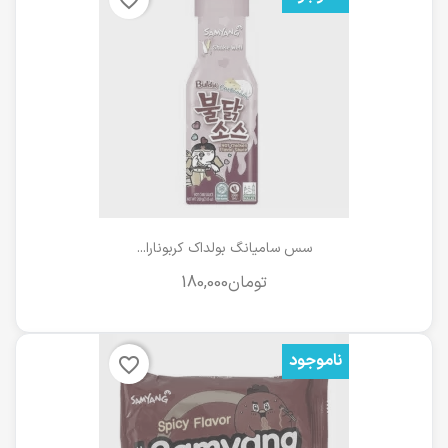
سس سامیانگ بولداک کربونارا...
ناموجود
favorite_border