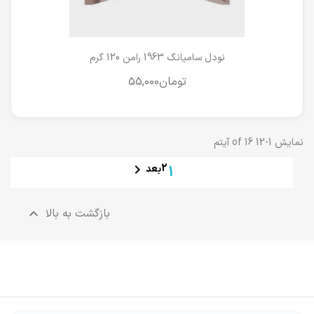
نودل سامیانگ 1963 رامن 120 گرم
نمایش 1-12 of 16 آیتم

2
بعد
1
بازگشت به بالا
