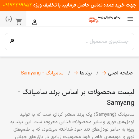
جهت خرید عمده تماس حاصل فرمایید با تخفیف ویژه
09194499854

(0)
shopping_cart

🔎
صفحه اصلی
→
برندها
→
سامیانگ - Samyang
لیست محصولات بر اساس برند سامیانگ -
Samyang
سامیانگ
(Samyang) یک برند معتبر کره‌ای است که به تولید
نودل‌های فوری و سایر محصولات غذایی معروف است. این برند به
ویژه به خاطر نودل‌های تند خود شناخته می‌شود، که با طعم‌های
قوی و ادویه‌های خاص خود محبوبیت زیادی در بازارهای جهانی