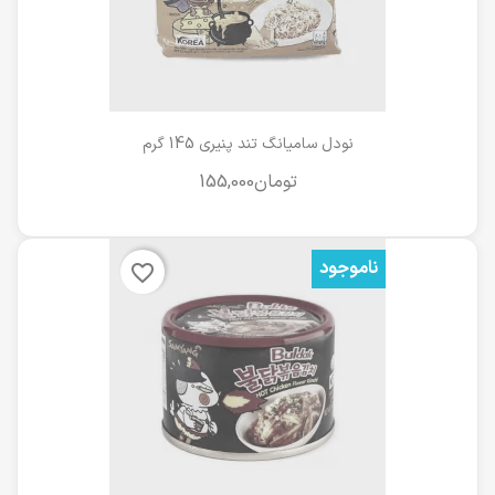
نودل سامیانگ تند پنیری 145 گرم
ناموجود
favorite_border