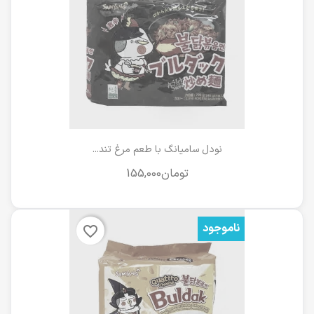
نودل سامیانگ با طعم مرغ تند...
ناموجود
favorite_border