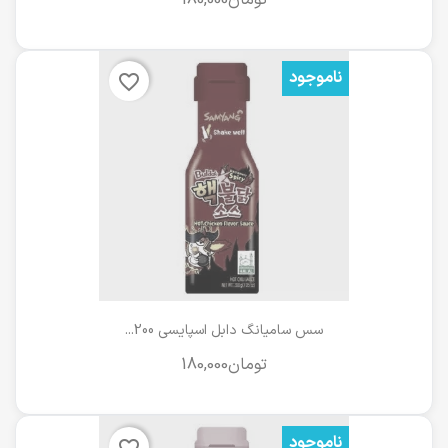
ناموجود
favorite_border
سس سامیانگ دابل اسپایسی 200...
ناموجود
favorite_border