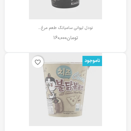
نودل لیوانی سامیانگ طعم مرغ...
ناموجود
favorite_border