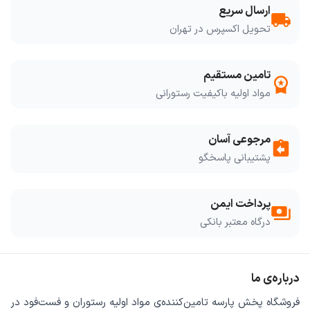
ارسال سریع
local_shipping
تحویل اکسپرس در تهران
تامین مستقیم
workspace_premium
مواد اولیه باکیفیت رستورانی
مرجوعی آسان
assignment_return
پشتیبانی پاسخگو
پرداخت ایمن
payments
درگاه معتبر بانکی
درباره‌ی ما
فروشگاه
پخش پارسه
تامین‌کننده‌ی
مواد اولیه رستوران و فست‌فود
در