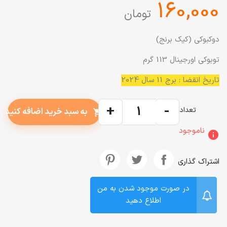
‎160,000
تومان
دوکبوکی (کیک برنج)
توبوکی اورجینال 113 گرم
تاریخ انقضا : برج 11 سال 2024
+
-
تعداد
به سبد خرید اضافه کنید
shopping_cart
ناموجود
info
اشتراک گذاری
در صورت موجود شدن به من
اطلاع دهید