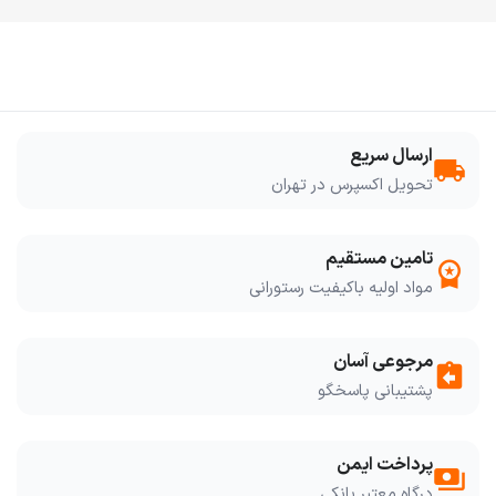
ارسال سریع
local_shipping
تحویل اکسپرس در تهران
تامین مستقیم
workspace_premium
مواد اولیه باکیفیت رستورانی
مرجوعی آسان
assignment_return
پشتیبانی پاسخگو
پرداخت ایمن
payments
درگاه معتبر بانکی