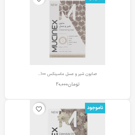
صابون شیر و عسل ماسینکس 100...
ناموجود
favorite_border