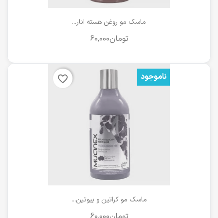
ماسک مو روغن هسته انار...
ناموجود
favorite_border
ماسک مو کراتین و بیوتین...