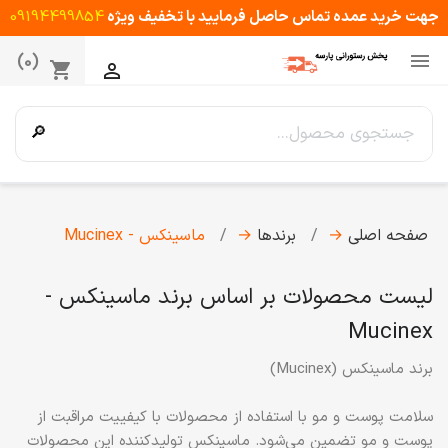
جهت خرید عمده تماس حاصل فرمایید با تخفیف ویژه
09194499854

(0)
shopping_cart

🔎
صفحه اصلی
→
برندها
→
ماسینکس - Mucinex
لیست محصولات بر اساس برند ماسینکس -
Mucinex
برند ماسینکس (Mucinex)
سلامت پوست و مو با استفاده از محصولات با کیفییت مراقبت از
پوست و مو تضمین می‌شود. ماسینکس تولیدکننده این محصولات