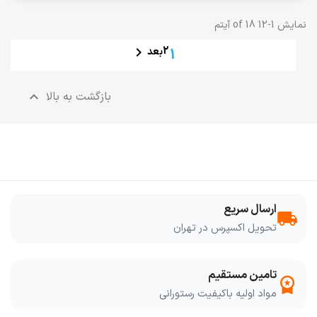
نمایش 1-12 of 18 آیتم

2
بعد
1
بازگشت به بالا

ارسال سریع
local_shipping
تحویل اکسپرس در تهران
تامین مستقیم
workspace_premium
مواد اولیه باکیفیت رستورانی