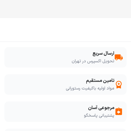
ارسال سریع
local_shipping
تحویل اکسپرس در تهران
تامین مستقیم
workspace_premium
مواد اولیه باکیفیت رستورانی
مرجوعی آسان
assignment_return
پشتیبانی پاسخگو