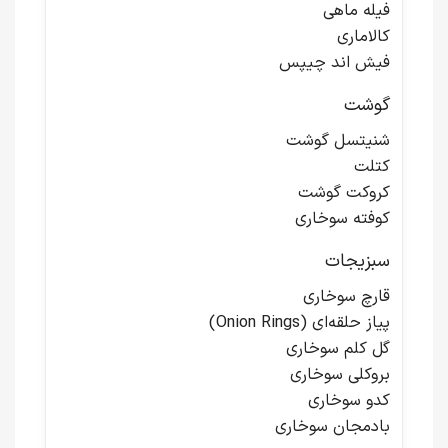
فیله ماهی
کالاماری
فیش اند چیپس
گوشت
شنیتسل گوشت
کتلت
کروکت گوشت
کوفته سوخاری
سبزیجات
قارچ سوخاری
پیاز حلقه‌ای (Onion Rings)
گل کلم سوخاری
بروکلی سوخاری
کدو سوخاری
بادمجان سوخاری