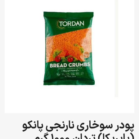
پودر سوخاری نارنجی پانکو
(پاپریکا) تردان 1000 گرم