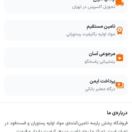
local_shipping
تحویل اکسپرس در تهران
تامین مستقیم
workspace_premium
مواد اولیه باکیفیت رستورانی
مرجوعی آسان
assignment_return
پشتیبانی پاسخگو
پرداخت ایمن
payments
درگاه معتبر بانکی
درباره‌ی ما
فروشگاه
پخش پارسه
تامین‌کننده‌ی
مواد اولیه رستوران و فست‌فود
در
تهران است. تمرکز ما روی
تامین سریع
،
کیفیت پایدار
و
قیمت