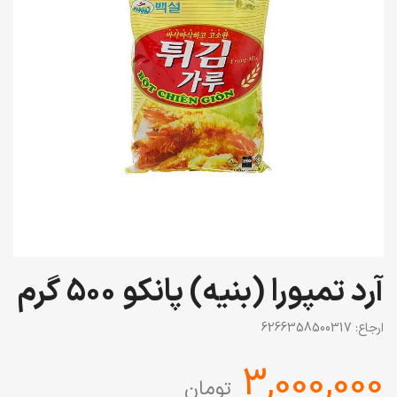
آرد تمپورا (بنیه) پانکو 500 گرم
ارجاع:
6266358500317
‎3,000,000
تومان