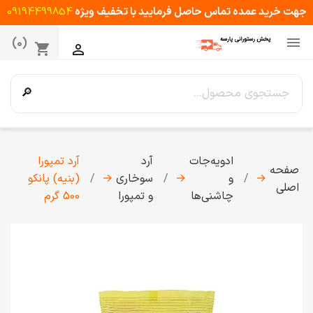
جهت خرید عمده تماس حاصل فرمایید با تخفیف ویژه
09194499854

(0)
shopping_cart

🔎
ادویه‌جات
آرد
آرد تمپورا
صفحه
→
و
→
سوخاری
→
(بنیه) پانکو
اصلی
چاشنی‌ها
و تمپورا
500 گرم