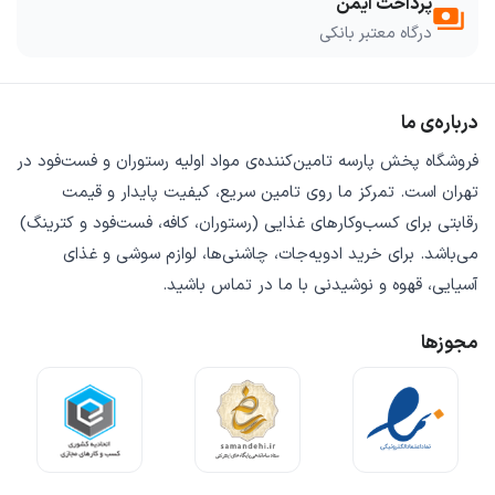
پرداخت ایمن
payments
درگاه معتبر بانکی
درباره‌ی ما
فروشگاه
پخش پارسه
تامین‌کننده‌ی
مواد اولیه رستوران و فست‌فود
در
تهران است. تمرکز ما روی
تامین سریع
،
کیفیت پایدار
و
قیمت
رقابتی
برای کسب‌وکارهای غذایی (رستوران، کافه، فست‌فود و کترینگ)
می‌باشد. برای خرید
ادویه‌جات، چاشنی‌ها، لوازم سوشی و غذای
آسیایی، قهوه و نوشیدنی
با ما در تماس باشید.
مجوزها