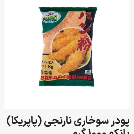
پودر سوخاری نارنجی (پاپریکا)
پانکو 1000 گرم