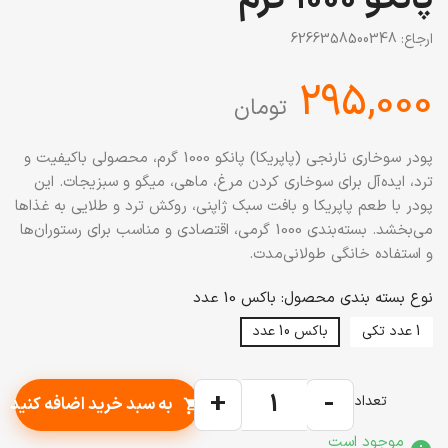
ارجاع:
6266358500348
‎295,000
تومان
پودر سوخاری نارنجی (پاپریکا) پانکو 1000 گرم، محصولی باکیفیت و
ترد، ایده‌آل برای سوخاری کردن مرغ، ماهی، میگو و سبزیجات. این
پودر با طعم پاپریکا و بافت سبک ژاپنی، روکش ترد و طلایی به غذاها
می‌بخشد. بسته‌بندی 1000 گرمی، اقتصادی و مناسب برای رستوران‌ها
و استفاده خانگی طولانی‌مدت.
نوع بسته بندی محصول: باکس 10 عدد
1 عدد تکی
باکس 10 عدد
+
-
تعداد
به سبد خرید اضافه کنید
shopping_cart
موجود است