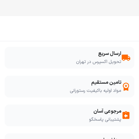
ارسال سریع
local_shipping
تحویل اکسپرس در تهران
تامین مستقیم
workspace_premium
مواد اولیه باکیفیت رستورانی
مرجوعی آسان
assignment_return
پشتیبانی پاسخگو