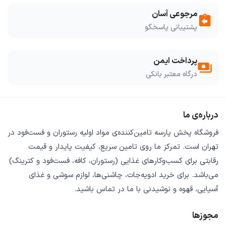
مرجوعی آسان
assignment_return
پشتیبانی پاسخگو
پرداخت ایمن
payments
درگاه معتبر بانکی
درباره‌ی ما
فروشگاه
پخش پارسه
تامین‌کننده‌ی
مواد اولیه رستوران و فست‌فود
در
تهران است. تمرکز ما روی
تامین سریع
،
کیفیت پایدار
و
قیمت
رقابتی
برای کسب‌وکارهای غذایی (رستوران، کافه، فست‌فود و کترینگ)
می‌باشد. برای خرید
ادویه‌جات، چاشنی‌ها، لوازم سوشی و غذای
آسیایی، قهوه و نوشیدنی
با ما در تماس باشید.
مجوزها