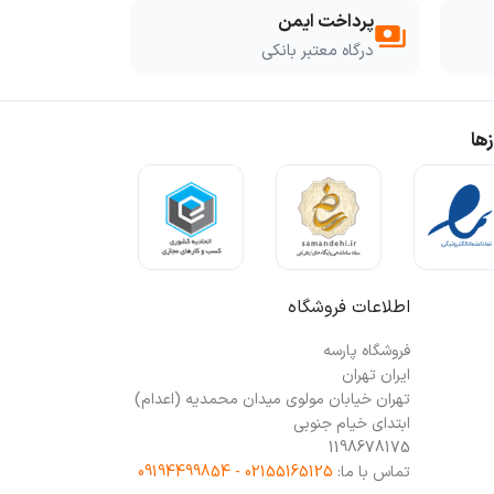
پرداخت ایمن
payments
درگاه معتبر بانکی
ها
اطلاعات فروشگاه
فروشگاه پارسه
ایران تهران
تهران خیابان مولوی میدان محمدیه (اعدام)
ابتدای خیام جنوبی
1198678175
تماس با ما:
02155165125 - 09194499854