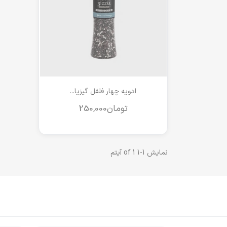
مشاهده سریع

ادویه چهار فلفل گیزیا...
نمایش 1-1 of 1 آیتم