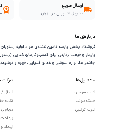
ارسال سریع
ت
workspace_premium
local_shipping
تحویل اکسپرس در تهران
مو
درباره‌ی ما
فروشگاه
پخش پارسه
تامین‌کننده‌ی
مواد اولیه رستوران
پایدار
و
قیمت رقابتی
برای کسب‌وکارهای غذایی (رستورا
چاشنی‌ها، لوازم سوشی و غذای آسیایی، قهوه و نوشیدن
محصول‌ها
شرکت م
ادویه سوخاری
ارسال /
جلبک سوشی
نکات حق
ادویه ترکیبی
درباره‌ی 
پرداخت 
اینماد و