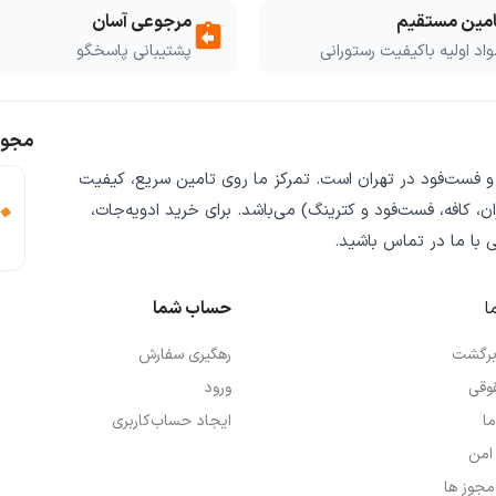
امین مستقیم
مرجوعی آسان
assignment_return
اد اولیه باکیفیت رستورانی
پشتیبانی پاسخگو
مجوز
 و فست‌فود
در تهران است. تمرکز ما روی
تامین سریع
،
کیفیت
ن، کافه، فست‌فود و کترینگ) می‌باشد. برای خرید
ادویه‌جات،
ی
با ما در تماس باشید.
ا
حساب شما
 برگشت
رهگیری سفارش
وقی
ورود
ما
ایجاد حساب‌کاربری
امن
 مجوز ها