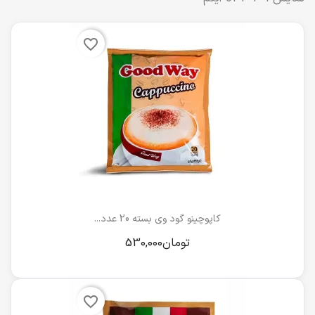
favorite_border
کاپوچینو گود وی بسته 20 عدد...
favorite_border