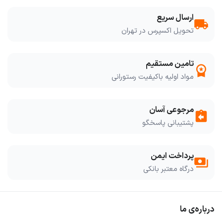
ارسال سریع
local_shipping
تحویل اکسپرس در تهران
تامین مستقیم
workspace_premium
مواد اولیه باکیفیت رستورانی
مرجوعی آسان
assignment_return
پشتیبانی پاسخگو
پرداخت ایمن
payments
درگاه معتبر بانکی
درباره‌ی ما