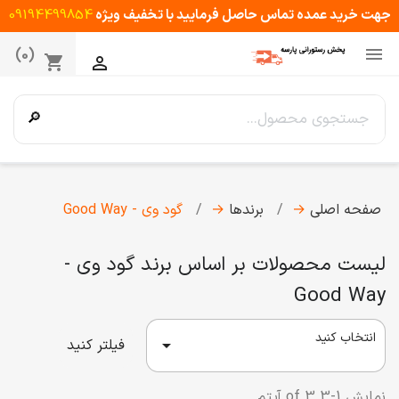
جهت خرید عمده تماس حاصل فرمایید با تخفیف ویژه
09194499854

(0)
shopping_cart

🔎
صفحه اصلی
→
برندها
→
گود وی - Good Way
لیست محصولات بر اساس برند گود وی -
Good Way
انتخاب کنید

فیلتر کنید
نمایش 1-3 of 3 آیتم