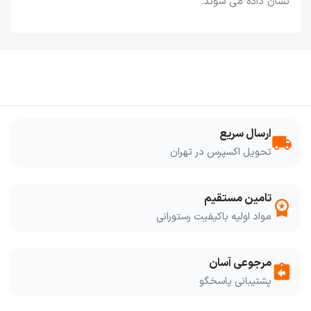
نشان داده می شوند.
ارسال سریع
local_shipping
تحویل اکسپرس در تهران
تامین مستقیم
workspace_premium
مواد اولیه باکیفیت رستورانی
مرجوعی آسان
assignment_return
پشتیبانی پاسخگو