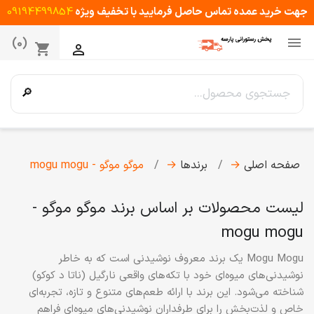
جهت خرید عمده تماس حاصل فرمایید با تخفیف ویژه
09194499854

(0)
shopping_cart

🔎
صفحه اصلی
→
برندها
→
موگو موگو - mogu mogu
لیست محصولات بر اساس برند موگو موگو -
mogu mogu
Mogu Mogu
یک برند معروف نوشیدنی است که به خاطر
نوشیدنی‌های میوه‌ای خود با تکه‌های واقعی نارگیل (ناتا د کوکو)
شناخته می‌شود. این برند با ارائه طعم‌های متنوع و تازه، تجربه‌ای
خاص و لذت‌بخش را برای طرفداران نوشیدنی‌های میوه‌ای فراهم