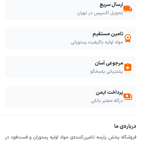
ارسال سریع
local_shipping
تحویل اکسپرس در تهران
تامین مستقیم
workspace_premium
مواد اولیه باکیفیت رستورانی
مرجوعی آسان
assignment_return
پشتیبانی پاسخگو
پرداخت ایمن
payments
درگاه معتبر بانکی
درباره‌ی ما
فروشگاه
پخش پارسه
تامین‌کننده‌ی
مواد اولیه رستوران و فست‌فود
در