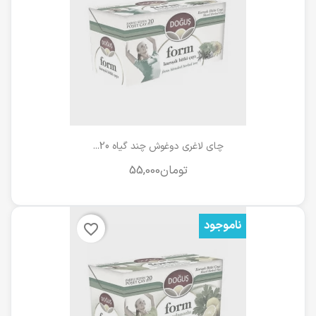
چای لاغری دوغوش چند گیاه 20...
ناموجود
favorite_border