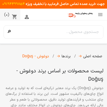
جهت خرید عمده تماس حاصل فرمایید با تخفیف ویژه
09194499854

(0)
shopping_cart

🔎
صفحه اصلی
→
برندها
→
دوغوش - Doğuş
لیست محصولات بر اساس برند دوغوش -
Doğuş
دوغوش
(Doğuş) یک برند معتبر ترکیه‌ای است که به تولید و عرضه
انواع چای‌های باکیفیت مشهور است. این برند با استفاده از برگ‌های
چای منتخب و فرآیندهای تولید دقیق، محصولاتی با طعم و عطر
عالی ارائه می‌دهد. چای‌های دوغوش در انواع مختلف مانند چای