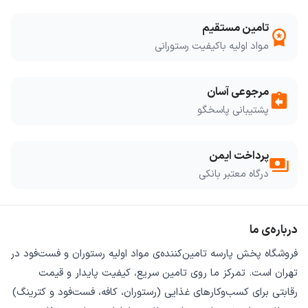
تامین مستقیم
workspace_premium
مواد اولیه باکیفیت رستورانی
مرجوعی آسان
assignment_return
پشتیبانی پاسخگو
پرداخت ایمن
payments
درگاه معتبر بانکی
درباره‌ی ما
فروشگاه
پخش پارسه
تامین‌کننده‌ی
مواد اولیه رستوران و فست‌فود
در
تهران است. تمرکز ما روی
تامین سریع
،
کیفیت پایدار
و
قیمت
رقابتی
برای کسب‌وکارهای غذایی (رستوران، کافه، فست‌فود و کترینگ)