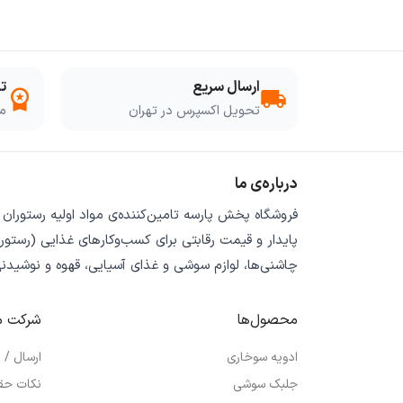
ارسال سریع
ت
workspace_premium
local_shipping
تحویل اکسپرس در تهران
مو
درباره‌ی ما
فروشگاه
پخش پارسه
تامین‌کننده‌ی
مواد اولیه رستوران
پایدار
و
قیمت رقابتی
برای کسب‌وکارهای غذایی (رستورا
چاشنی‌ها، لوازم سوشی و غذای آسیایی، قهوه و نوشیدن
محصول‌ها
شرکت م
ادویه سوخاری
ارسال /
جلبک سوشی
نکات حق