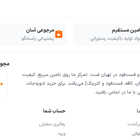
امین مستقیم
مرجوعی آسان
assignment_return
اد اولیه باکیفیت رستورانی
پشتیبانی پاسخگو
مجوز
 و فست‌فود
در تهران است. تمرکز ما روی
تامین سریع
،
کیفیت
ن، کافه، فست‌فود و کترینگ) می‌باشد. برای خرید
ادویه‌جات،
ی
با ما در تماس باشید.
ا
حساب شما
 برگشت
رهگیری سفارش
وقی
ورود