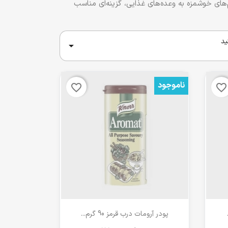
رد. Knorr با هدف تسهیل تهیه غذا و افزودن طعم‌های خوشمزه به وعده‌های غذایی، گزینه‌ای مناسب
ید

ناموجود
favorite_border
favorite_border
مشاهده سریع

پودر آرومات درب قرمز 90 گرم...