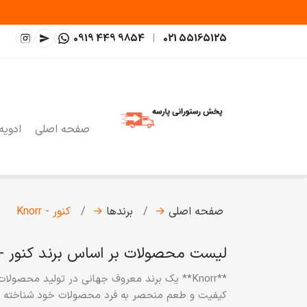
0919 449 9854
|
021 55165125
صفحه اصلی
ادویه
صفحه اصلی
→
برندها
→
کنور - Knorr
لیست محصولات بر اساس برند کنور - Knorr
کیفیت و طعم منحصر به فرد محصولات خود شناخته می‌شو