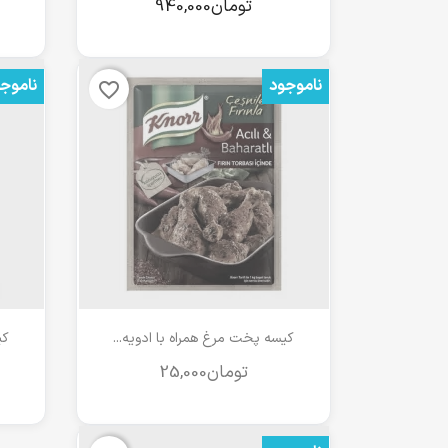
ناموجود
ناموج
favorite_border
مشاهده سریع

کیسه پخت مرغ همراه با ادویه...
کی