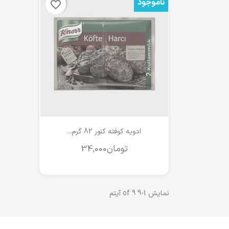
ناموجود
favorite_border
مشاهده سریع

ادویه کوفته کنور 82 گرم...
نمایش 1-9 of 9 آیتم