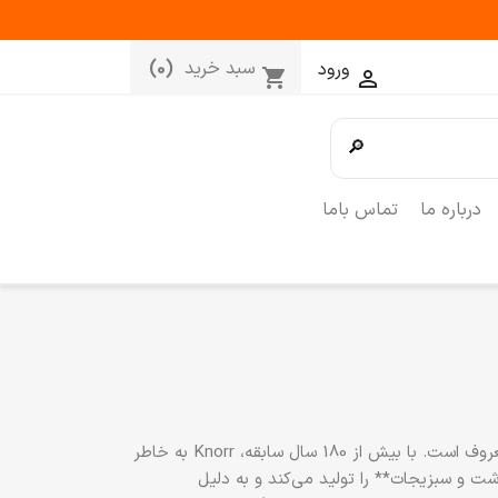
سبد خرید
(0)
ورود
shopping_cart

🔎
درباره ما
تماس باما
**Knorr** یک برند معروف جهانی در تولید محصولات غذایی است که به ویژه در زمینه ادویه‌ها، سوپ‌ها و مکعب‌های عصاره معروف است. با بیش از 180 سال سابقه، Knorr به خاطر
ت و سبزیجات** را تولید می‌کند و به دلیل