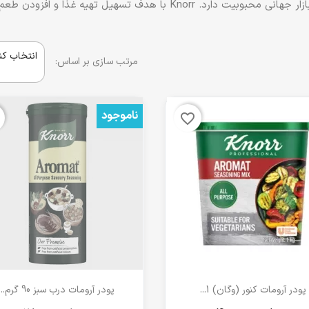
فرمول‌های دقیق و استفاده از مواد اولیه با کیفیت، در بازار جهانی محبوبیت دا
انتخاب کن
مرتب سازی بر اساس:
ناموجود
favorite_border
مشاهده سریع
مشاهده سریع


پودر آرومات کنور (وگان) 1...
پودر آرومات درب سبز 90 گرم...