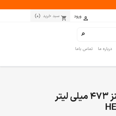
سبد خرید
(0)
ورود
shopping_cart

🔎
درباره ما
تماس باما
سرکه سیب هاینز 473 میلی لیتر
HE