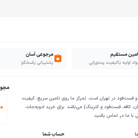
امین مستقیم
مرجوعی آسان
assignment_return
اد اولیه باکیفیت رستورانی
پشتیبانی پاسخگو
مجوز
 و فست‌فود
در تهران است. تمرکز ما روی
تامین سریع
،
کیفیت
ن، کافه، فست‌فود و کترینگ) می‌باشد. برای خرید
ادویه‌جات،
ی
با ما در تماس باشید.
ا
حساب شما