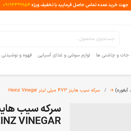
جهت خرید عمده تماس حاصل فرمایید با تخفیف ویژه
09194499854
 جات و چاشنی ها
لوازم سوشی و غذای آسیایی
قهوه و نوشیدنی
 آبغوره)
→
سرکه سیب هاینز 473 میلی لیتر Heinz Vinegar
INZ VINEGAR