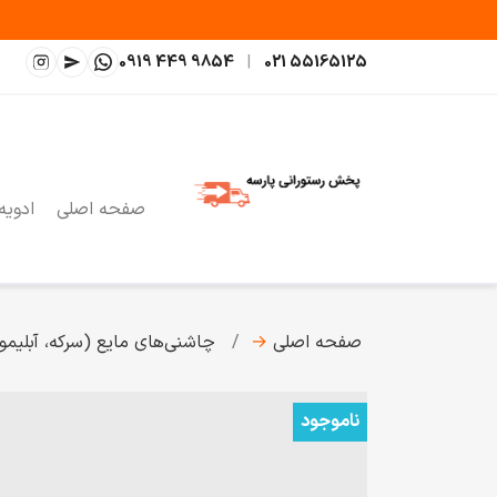
0919 449 9854
|
021 55165125
صفحه اصلی
ادویه
صفحه اصلی
→
چاشنی‌های مایع (سرکه، آبلیمو،
ناموجود