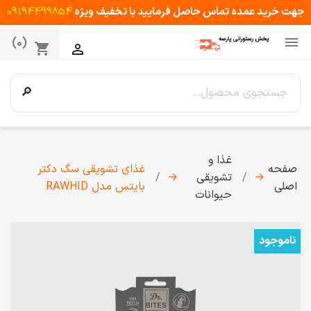
جهت خرید عمده تماس حاصل فرمایید با تخفیف ویژه
09194499854

(0)
shopping_cart

🔎
غذا و
صفحه
غذای تشویقی سگ دکتر
→
تشویقی
→
اصلی
بایتس مدل RAWHID
حیوانات
ناموجود