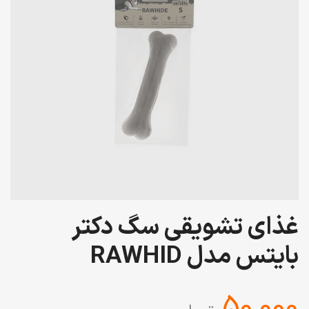
غذای تشویقی سگ دکتر
بایتس مدل RAWHID
‎50,000