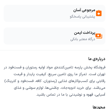
مرجوعی آسان
assignment_return
پشتیبانی پاسخگو
پرداخت ایمن
payments
درگاه معتبر بانکی
درباره‌ی ما
فروشگاه
پخش پارسه
تامین‌کننده‌ی
مواد اولیه رستوران و فست‌فود
در
تهران است. تمرکز ما روی
تامین سریع
،
کیفیت پایدار
و
قیمت
رقابتی
برای کسب‌وکارهای غذایی (رستوران، کافه، فست‌فود و کترینگ)
می‌باشد. برای خرید
ادویه‌جات، چاشنی‌ها، لوازم سوشی و غذای
آسیایی، قهوه و نوشیدنی
با ما در تماس باشید.
مجوزها