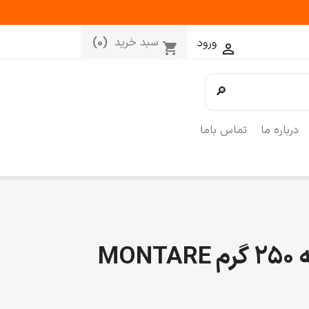
سبد خرید
(0)
ورود
shopping_cart

🔎
درباره ما
تماس باما
اسپری کف خامه 250 گرم MONTARE