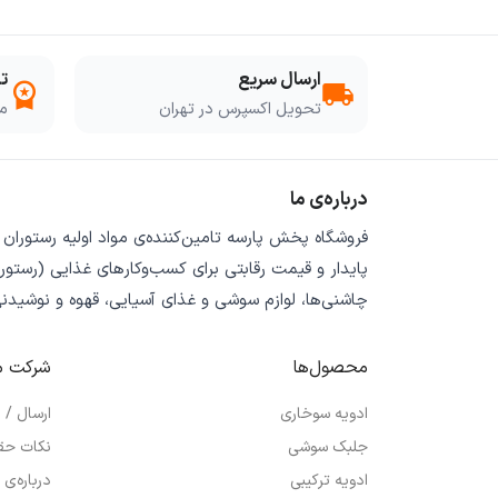
ارسال سریع
ت
workspace_premium
local_shipping
تحویل اکسپرس در تهران
مو
درباره‌ی ما
فروشگاه
پخش پارسه
تامین‌کننده‌ی
مواد اولیه رستوران
پایدار
و
قیمت رقابتی
برای کسب‌وکارهای غذایی (رستورا
چاشنی‌ها، لوازم سوشی و غذای آسیایی، قهوه و نوشیدن
محصول‌ها
شرکت م
ادویه سوخاری
ارسال /
جلبک سوشی
نکات حق
ادویه ترکیبی
درباره‌ی 