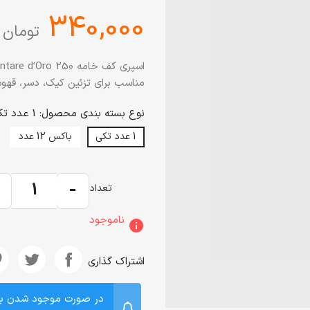
‎340,000
تومان
مناسب برای تزئین کیک، دسر، قهوه 
نوع بسته بندی محصول: 1 عدد تکی
1 عدد تکی
باکس 12 عدد
+
-
تعداد
ناموجود
info
اشتراک گذاری
در صورت موجود شدن ب