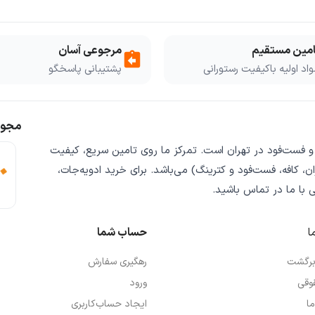
امین مستقیم
مرجوعی آسان
assignment_return
اد اولیه باکیفیت رستورانی
پشتیبانی پاسخگو
مجوز
 و فست‌فود
در تهران است. تمرکز ما روی
تامین سریع
،
کیفیت
ن، کافه، فست‌فود و کترینگ) می‌باشد. برای خرید
ادویه‌جات،
ی
با ما در تماس باشید.
ا
حساب شما
 برگشت
رهگیری سفارش
وقی
ورود
ما
ایجاد حساب‌کاربری