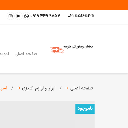
0919 449 9854
|
021 55165125
صفحه اصلی
ادویه
صفحه اصلی
→
ابزار و لوازم آشپزی
→
اسپری کف
ناموجود