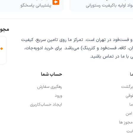
assignment_return
اد اولیه باکیفیت رستورانی
پشتیبانی پاسخگو
مجوز
 و فست‌فود
در تهران است. تمرکز ما روی
تامین سریع
،
کیفیت
ن، کافه، فست‌فود و کترینگ) می‌باشد. برای خرید
ادویه‌جات،
ی
با ما در تماس باشید.
ا
حساب شما
 برگشت
رهگیری سفارش
وقی
ورود
ما
ایجاد حساب‌کاربری
امن
 مجوز ها
یت