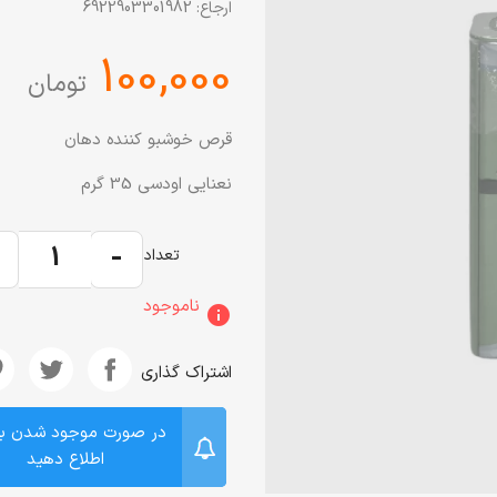
ارجاع:
6922903301982
‎100,000
تومان
قرص خوشبو کننده دهان
نعنایی اودسی 35 گرم
+
-
تعداد
ناموجود
info
اشتراک گذاری
در صورت موجود شدن ب
اطلاع دهید