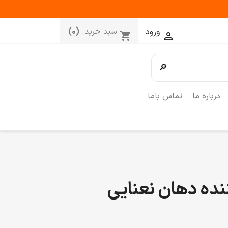
سبد خرید
(0)
ورود
shopping_cart

🔎
درباره ما
تماس باما
ده دهان نعنایی