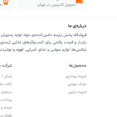
workspace_premium
local_shipping
تحویل اکسپرس در تهران
مو
درباره‌ی ما
فروشگاه
پخش پارسه
تامین‌کننده‌ی
مواد اولیه رستوران
پایدار
و
قیمت رقابتی
برای کسب‌وکارهای غذایی (رستورا
چاشنی‌ها، لوازم سوشی و غذای آسیایی، قهوه و نوشیدن
محصول‌ها
شرکت م
ادویه سوخاری
ارسال /
جلبک سوشی
نکات حق
ادویه ترکیبی
درباره‌ی 
پرداخت 
اینماد و
نقشه سا