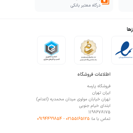
payments
درگاه معتبر بانکی
ها
اطلاعات فروشگاه
فروشگاه پارسه
ایران تهران
تهران خیابان مولوی میدان محمدیه (اعدام)
ابتدای خیام جنوبی
1198678175
تماس با ما:
02155165125 - 09194499854