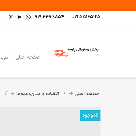
0919 449 9854
|
021 55165125
صفحه اصلی
ادویه
صفحه اصلی
→
تنقلات و میان‌وعده‌ها
→
ق
ناموجود