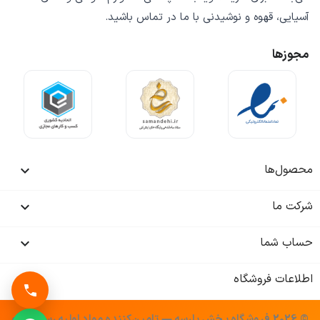
آسیایی، قهوه و نوشیدنی
با ما در تماس باشید.
مجوزها
محصول‌ها

شرکت ما

حساب شما

اطلاعات فروشگاه
keyboard_arrow_down
© 2026 فروشگاه پخش پارسه — تامین‌کننده مواد اولیه رستوران و