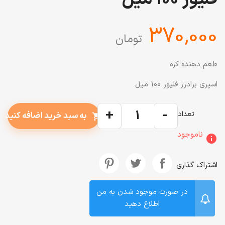
‎370,000
تومان
طعم دهنده کره
اسپری برادرز فلیور 100 میل
+
-
تعداد
به سبد خرید اضافه کنید
shopping_cart
ناموجود
info
اشتراک گذاری
در صورت موجود شدن به من
اطلاع دهید