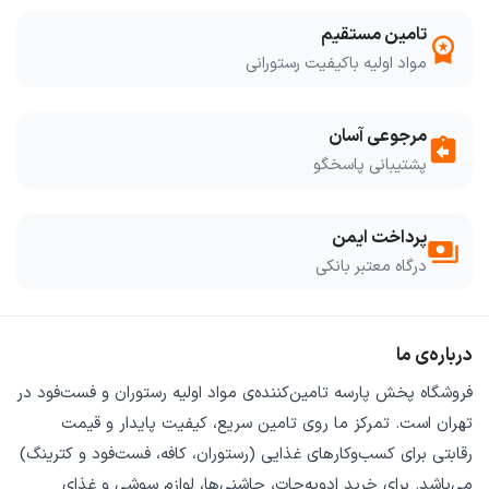
تامین مستقیم
workspace_premium
مواد اولیه باکیفیت رستورانی
مرجوعی آسان
assignment_return
پشتیبانی پاسخگو
پرداخت ایمن
payments
درگاه معتبر بانکی
درباره‌ی ما
فروشگاه
پخش پارسه
تامین‌کننده‌ی
مواد اولیه رستوران و فست‌فود
در
تهران است. تمرکز ما روی
تامین سریع
،
کیفیت پایدار
و
قیمت
رقابتی
برای کسب‌وکارهای غذایی (رستوران، کافه، فست‌فود و کترینگ)
می‌باشد. برای خرید
ادویه‌جات، چاشنی‌ها، لوازم سوشی و غذای