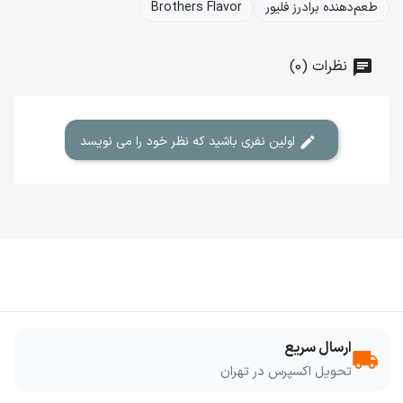
طعم‌دهنده برادرز فلیور
Brothers Flavor
نظرات (0)
اولین نفری باشید که نظر خود را می نویسد
ارسال سریع
local_shipping
تحویل اکسپرس در تهران