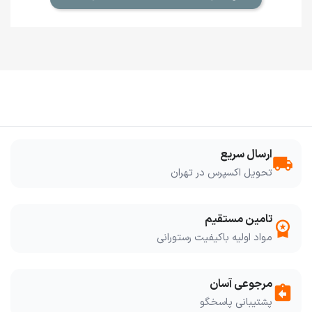
ارسال سریع
local_shipping
تحویل اکسپرس در تهران
تامین مستقیم
workspace_premium
مواد اولیه باکیفیت رستورانی
مرجوعی آسان
assignment_return
پشتیبانی پاسخگو