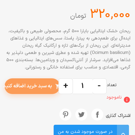
‎320,000
تومان
ریحان خشک ایتالیایی بایارا 500 گرم، محصولی طبیعی و باکیفیت،
ایده‌آل برای طعم‌دهی به پیتزا، پاستا، سس‌های ایتالیایی و غذاهای
مدیترانه‌ای. این ریحان از برگ‌های تازه و ارگانیک گیاه ریحان
(Ocimum basilicum) تهیه شده و عطری شیرین و طعمی دلپذیر به
غذاها می‌افزاید. سرشار از آنتی‌اکسیدان و ویتامین‌ها. بسته‌بندی 500
گرمی، اقتصادی و مناسب برای استفاده خانگی و رستورانی.
+
-
تعداد
به سبد خرید اضافه کنید
shopping_cart
ناموجود
info
اشتراک گذاری
در صورت موجود شدن به من