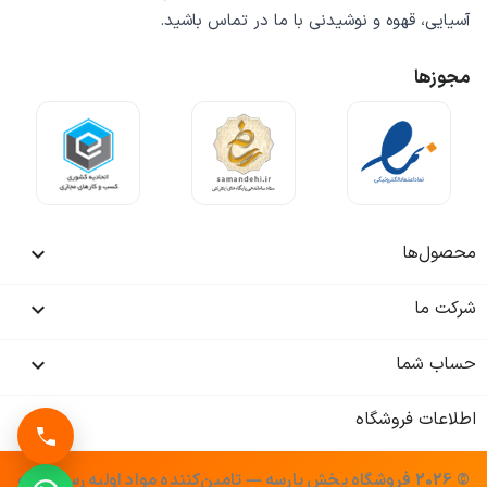
آسیایی، قهوه و نوشیدنی
با ما در تماس باشید.
مجوزها
محصول‌ها

شرکت ما

حساب شما

اطلاعات فروشگاه
keyboard_arrow_down
© 2026 فروشگاه پخش پارسه — تامین‌کننده مواد اولیه رستوران و