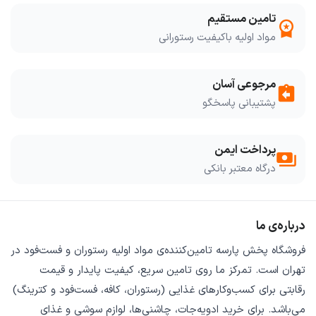
تامین مستقیم
workspace_premium
مواد اولیه باکیفیت رستورانی
مرجوعی آسان
assignment_return
پشتیبانی پاسخگو
پرداخت ایمن
payments
درگاه معتبر بانکی
درباره‌ی ما
فروشگاه
پخش پارسه
تامین‌کننده‌ی
مواد اولیه رستوران و فست‌فود
در
تهران است. تمرکز ما روی
تامین سریع
،
کیفیت پایدار
و
قیمت
رقابتی
برای کسب‌وکارهای غذایی (رستوران، کافه، فست‌فود و کترینگ)
می‌باشد. برای خرید
ادویه‌جات، چاشنی‌ها، لوازم سوشی و غذای