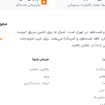
assignment_return
اد اولیه باکیفیت رستورانی
پشتیبانی پاسخگو
مجوز
 و فست‌فود
در تهران است. تمرکز ما روی
تامین سریع
،
کیفیت
ن، کافه، فست‌فود و کترینگ) می‌باشد. برای خرید
ادویه‌جات،
ی
با ما در تماس باشید.
ا
حساب شما
 برگشت
رهگیری سفارش
وقی
ورود
ما
ایجاد حساب‌کاربری
امن
 مجوز ها
یت