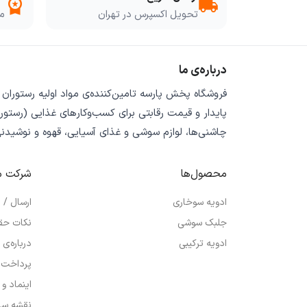
workspace_premium
local_shipping
تحویل اکسپرس در تهران
مو
درباره‌ی ما
فروشگاه
پخش پارسه
تامین‌کننده‌ی
مواد اولیه رستوران
پایدار
و
قیمت رقابتی
برای کسب‌وکارهای غذایی (رستورا
چاشنی‌ها، لوازم سوشی و غذای آسیایی، قهوه و نوشیدن
محصول‌ها
شرکت م
ادویه سوخاری
ارسال /
جلبک سوشی
نکات حق
ادویه ترکیبی
درباره‌ی 
پرداخت 
اینماد و
نقشه سا