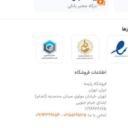
payments
درگاه معتبر بانکی
ها
اطلاعات فروشگاه
فروشگاه پارسه
ایران تهران
تهران خیابان مولوی میدان محمدیه (اعدام)
ابتدای خیام جنوبی
1198678175
تماس با ما:
02155165125 - 09194499854