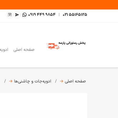
0919 449 9854
|
021 55165125
صفحه اصلی
ادویه
صفحه اصلی
→
ادویه‌جات و چاشنی‌ها
→
چ