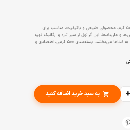
کرش سیر (گرانول سیر) پیزارلا پا 500 گرم، محصولی طبیعی و باکیفیت، مناسب برای
ها و مارینادها. این گرانول از سیر تازه و ارگانیک تهیه
شده و عطر و طعمی قوی و دلپذیر به غذاها می‌بخشد. بسته‌بندی 500 گرمی، اقتصادی و
به سبد خرید اضافه کنید
shopping_cart