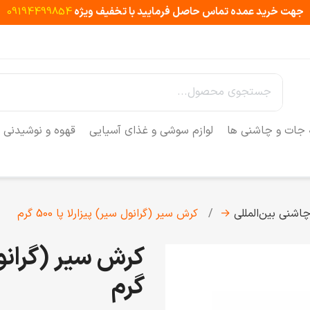
جهت خرید عمده تماس حاصل فرمایید با تخفیف ویژه
09194499854
 جات و چاشنی ها
لوازم سوشی و غذای آسیایی
قهوه و نوشیدنی
اشنی‌ بین‌المللی
→
کرش سیر (گرانول سیر) پیزارلا پا 500 گرم
گرم