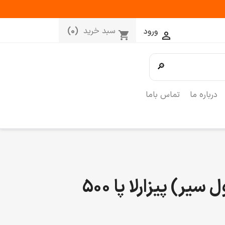
سبد خرید
(0)
ورود
shopping_cart

🔎
درباره ما
تماس باما
کرش سیر (گرانول سیر) پیزارلا پا 500