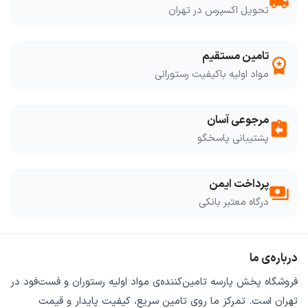
local_shipping
تحویل اکسپرس در تهران
تامین مستقیم
workspace_premium
مواد اولیه باکیفیت رستورانی
مرجوعی آسان
assignment_return
پشتیبانی پاسخگو
پرداخت ایمن
payments
درگاه معتبر بانکی
درباره‌ی ما
فروشگاه
پخش پارسه
تامین‌کننده‌ی
مواد اولیه رستوران و فست‌فود
در
تهران است. تمرکز ما روی
تامین سریع
،
کیفیت پایدار
و
قیمت