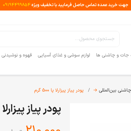
جهت خرید عمده تماس حاصل فرمایید با تخفیف ویژه
09194499854
 جات و چاشنی ها
لوازم سوشی و غذای آسیایی
قهوه و نوشیدنی
اشنی‌ بین‌المللی
→
پودر پیاز پیزارلا پا 500 گرم
پودر پیاز پیزارلا پا 500 
‎210,000