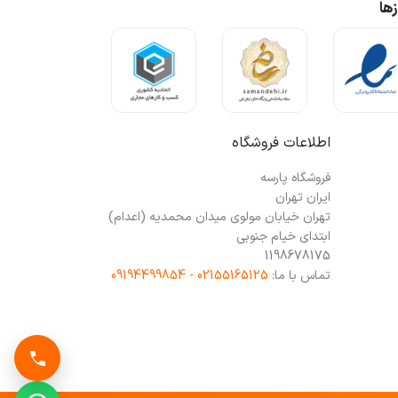
ها
اطلاعات فروشگاه
فروشگاه پارسه
ایران تهران
تهران خیابان مولوی میدان محمدیه (اعدام)
ابتدای خیام جنوبی
1198678175
تماس با ما:
02155165125 - 09194499854