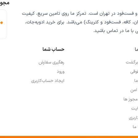
مجوز
 و فست‌فود
در تهران است. تمرکز ما روی
تامین سریع
،
کیفیت
ن، کافه، فست‌فود و کترینگ) می‌باشد. برای خرید
ادویه‌جات،
ی
با ما در تماس باشید.
ا
حساب شما
 برگشت
رهگیری سفارش
وقی
ورود
ما
ایجاد حساب‌کاربری
امن
 مجوز ها
یت
ربری
ما