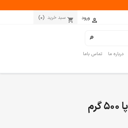
سبد خرید
(0)
ورود
shopping_cart

🔎
درباره ما
تماس باما
گرم