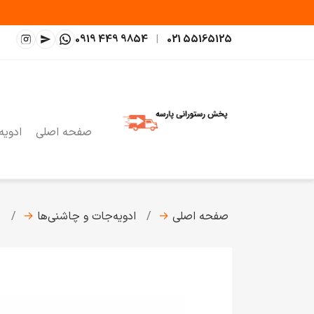
0919 449 9854
|
021 55165125
صفحه اصلی
ادویه
صفحه اصلی
→
ادویه‌جات و چاشنی‌ها
→
چ