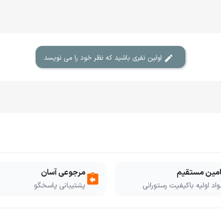
اولین نفری باشید که نظر خود را می نویسد
امین مستقیم
مرجوعی آسان
assignment_return
اد اولیه باکیفیت رستورانی
پشتیبانی پاسخگو