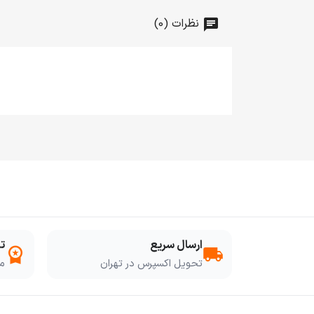
نظرات (0)
ارسال سریع
ت
workspace_premium
local_shipping
تحویل اکسپرس در تهران
مو