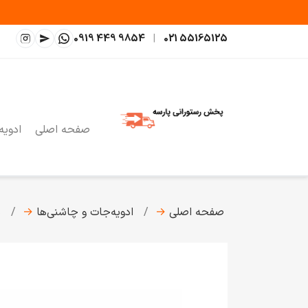
0919 449 9854
|
021 55165125
صفحه اصلی
ادویه
صفحه اصلی
→
ادویه‌جات و چاشنی‌ها
→
م