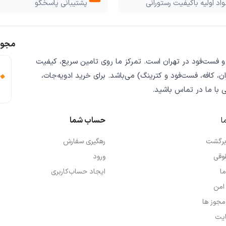
اد اولیه باکیفیت رستورانی
پشتیبانی پاسخگو
مجوز
 و فست‌فود
در تهران است. تمرکز ما روی
تامین سریع
،
کیفیت
ن، کافه، فست‌فود و کترینگ) می‌باشد. برای خرید
ادویه‌جات،
ی
با ما در تماس باشید.
ا
حساب شما
 برگشت
رهگیری سفارش
وقی
ورود
ما
ایجاد حساب‌کاربری
امن
 مجوز ها
یت