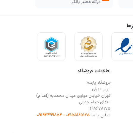
درگاه معتبر بانکی
ها
اطلاعات فروشگاه
فروشگاه پارسه
ایران تهران
تهران خیابان مولوی میدان محمدیه (اعدام)
ابتدای خیام جنوبی
1198678175
تماس با ما:
02155165125 - 09194499854