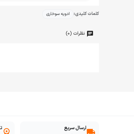
کلمات کلیدی:
ادویه سوخاری
نظرات (0)
ارسال سریع
ت
workspace_premium
local_shipping