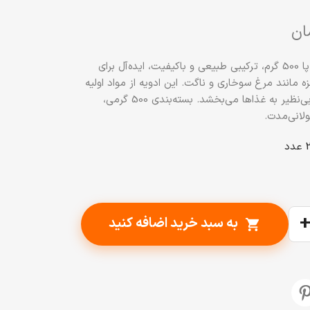
ان
ادویه سوخاری روکش نرمال پیزارلا پا 500 گرم، ترکیبی طبیعی و باکیفیت، ایده‌آل برای
مانند مرغ سوخاری و ناگت. این ادویه از مواد اولیه
تازه و ارگانیک تهیه شده و طعمی بی‌نظیر به غذاها می‌بخشد. بسته‌بندی 500 گرمی،
لانی‌مدت.
به سبد خرید اضافه کنید
shopping_cart