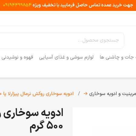
جهت خرید عمده تماس حاصل فرمایید با تخفیف ویژه
09194499854
 جات و چاشنی ها
لوازم سوشی و غذای آسیایی
قهوه و نوشیدنی
رینیت و ادویه سوخاری
→
ادویه سوخاری روکش نرمال پیزارلا پا 500 گرم
ادویه سوخاری رو
500 گرم