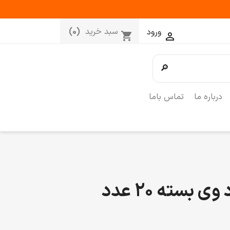
سبد خرید
(0)
ورود
shopping_cart

🔎
درباره ما
تماس باما
هات چاکلت گود وی بسته 20 عدد