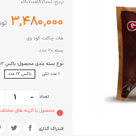
ارجاع:
0160700a18710001
‎3,480,000
توم
هات چاکلت گود وی
بسته 20 عدد
نوع بسته بندی محصول: باکس 12 عدد
1 عدد تکی
باکس 12 عدد
+
-
تعداد
محصول با گزینه های مختلف
info
اشتراک گذاری