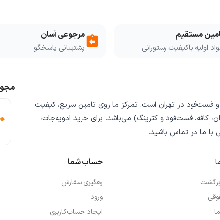
امین مستقیم
مرجوعی آسان
assignment_return
اد اولیه باکیفیت رستورانی
پشتیبانی پاسخگو
مجوز
 و فست‌فود
در تهران است. تمرکز ما روی
تامین سریع
،
کیفیت
ن، کافه، فست‌فود و کترینگ) می‌باشد. برای خرید
ادویه‌جات،
ی
با ما در تماس باشید.
ا
حساب شما
 برگشت
رهگیری سفارش
وقی
ورود
ما
ایجاد حساب‌کاربری