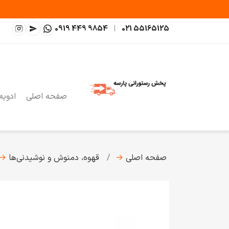
0919 449 9854
|
021 55165125
صفحه اصلی
ادویه
صفحه اصلی
→
قهوه، دمنوش و نوشیدنی‌ها
→