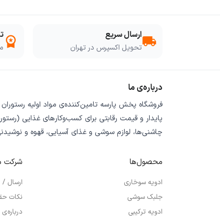
ارسال سریع
ت
workspace_premium
local_shipping
تحویل اکسپرس در تهران
مو
درباره‌ی ما
فروشگاه
پخش پارسه
تامین‌کننده‌ی
مواد اولیه رستوران
پایدار
و
قیمت رقابتی
برای کسب‌وکارهای غذایی (رستورا
چاشنی‌ها، لوازم سوشی و غذای آسیایی، قهوه و نوشیدن
محصول‌ها
شرکت م
ادویه سوخاری
ارسال /
جلبک سوشی
نکات حق
ادویه ترکیبی
درباره‌ی 