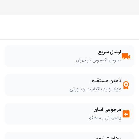
ارسال سریع
local_shipping
تحویل اکسپرس در تهران
تامین مستقیم
workspace_premium
مواد اولیه باکیفیت رستورانی
مرجوعی آسان
assignment_return
پشتیبانی پاسخگو
پرداخت ایمن