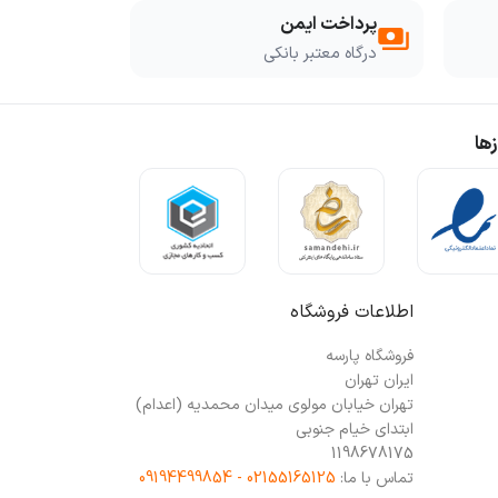
پرداخت ایمن
payments
درگاه معتبر بانکی
ها
اطلاعات فروشگاه
فروشگاه پارسه
ایران تهران
تهران خیابان مولوی میدان محمدیه (اعدام)
ابتدای خیام جنوبی
1198678175
تماس با ما:
02155165125 - 09194499854