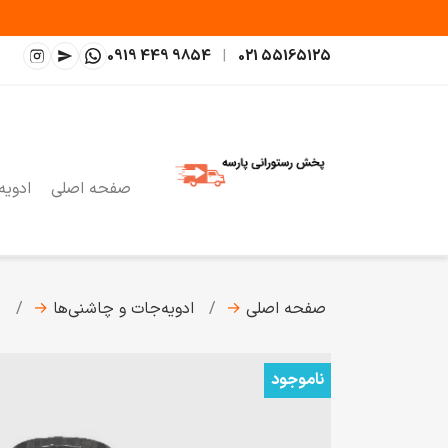
0919 449 9854
|
021 55165125
صفحه اصلی
ادویه
صفحه اصلی
→
ادویه‌جات و چاشنی‌ها
→
ن
ناموجود