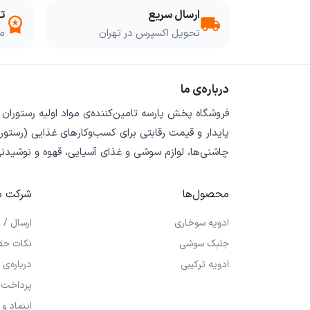
ارسال سریع
ت
workspace_premium
local_shipping
تحویل اکسپرس در تهران
مو
درباره‌ی ما
فروشگاه
پخش پارسه
تامین‌کننده‌ی
مواد اولیه رستوران
پایدار
و
قیمت رقابتی
برای کسب‌وکارهای غذایی (رستورا
چاشنی‌ها، لوازم سوشی و غذای آسیایی، قهوه و نوشیدن
محصول‌ها
شرکت م
ادویه سوخاری
ارسال /
جلبک سوشی
نکات حق
ادویه ترکیبی
درباره‌ی 
پرداخت 
اینماد و