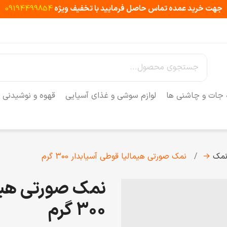
جهت خرید عمده تماس حاصل فرمایید با تخفیف ویژه
09194499854
 جات و چاشنی ها
لوازم سوشی و غذای آسیایی
قهوه و نوشیدنی
مک
→
نمک صورتی هیمالیا قوطی آسیابدار 300 گرم
نمک صورتی هیما
300 گرم