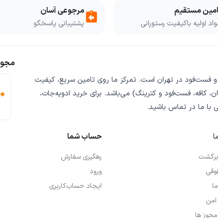
امین مستقیم
مرجوعی آسان
assignment_return
اد اولیه باکیفیت رستورانی
پشتیبانی پاسخگو
مجوز
 و فست‌فود
در تهران است. تمرکز ما روی
تامین سریع
،
کیفیت
ن، کافه، فست‌فود و کترینگ) می‌باشد. برای خرید
ادویه‌جات،
ی
با ما در تماس باشید.
ا
حساب شما
 برگشت
رهگیری سفارش
وقی
ورود
ما
ایجاد حساب‌کاربری
امن
 مجوز ها