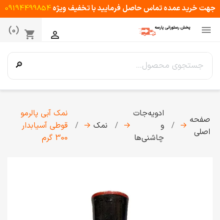
جهت خرید عمده تماس حاصل فرمایید با تخفیف ویژه
09194499854

(0)
shopping_cart

🔎
ادویه‌جات
نمک آبی پالرمو
صفحه
→
و
→
نمک
→
قوطی آسیابدار
اصلی
چاشنی‌ها
300 گرم