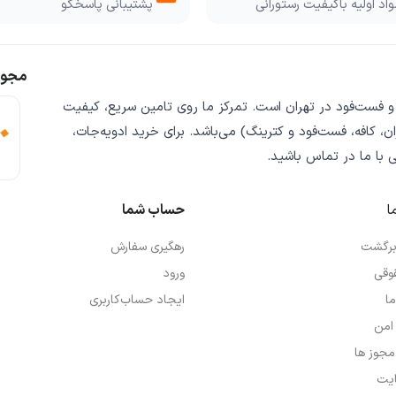
اد اولیه باکیفیت رستورانی
پشتیبانی پاسخگو
مجوز
 و فست‌فود
در تهران است. تمرکز ما روی
تامین سریع
،
کیفیت
ن، کافه، فست‌فود و کترینگ) می‌باشد. برای خرید
ادویه‌جات،
ی
با ما در تماس باشید.
ا
حساب شما
 برگشت
رهگیری سفارش
وقی
ورود
ما
ایجاد حساب‌کاربری
امن
 مجوز ها
یت