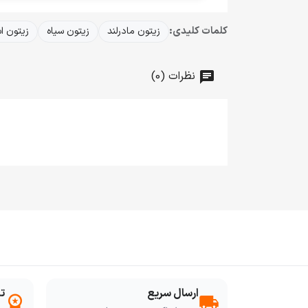
کلمات کلیدی:
زیتون مادرلند
زیتون سیاه
زیتون ا
نظرات (0)
ارسال سریع
ت
workspace_premium
local_shipping