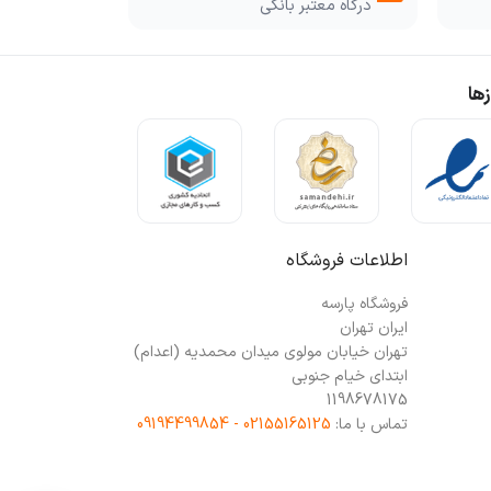
درگاه معتبر بانکی
ها
اطلاعات فروشگاه
فروشگاه پارسه
ایران تهران
تهران خیابان مولوی میدان محمدیه (اعدام)
ابتدای خیام جنوبی
1198678175
تماس با ما:
02155165125 - 09194499854