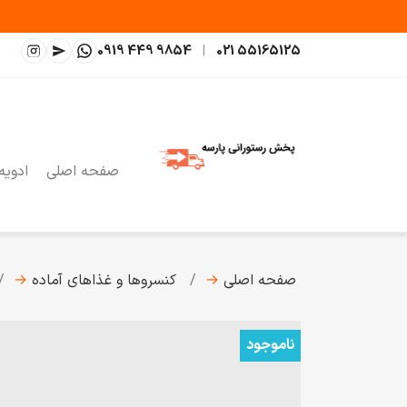
0919 449 9854
|
021 55165125
صفحه اصلی
ادویه
صفحه اصلی
→
کنسروها و غذاهای آماده
→
ناموجود