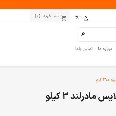
سبد خرید
(0)
ورود
shopping_cart

🔎
درباره ما
تماس باما
زیتون سیاه اسلایس مادرلند 3 کیلو