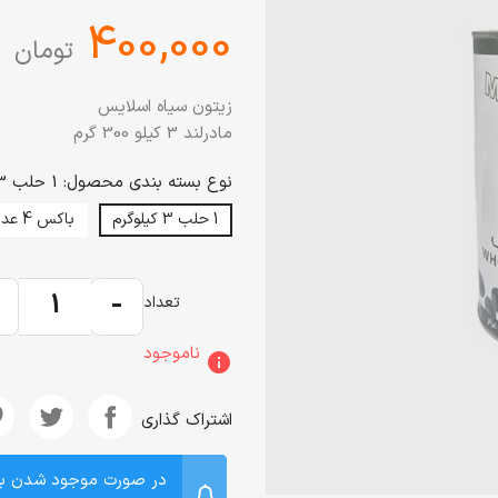
‎400,000
تومان
زیتون سیاه اسلایس
مادرلند 3 کیلو 300 گرم
نوع بسته بندی محصول: 1 حلب 3 کیلوگرم
1 حلب 3 کیلوگرم
باکس 4 عدد
+
-
تعداد
ناموجود
info
اشتراک گذاری
در صورت موجود شدن ب