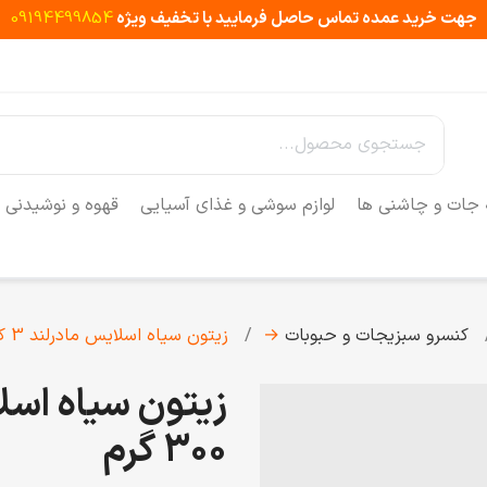
جهت خرید عمده تماس حاصل فرمایید با تخفیف ویژه
09194499854
 جات و چاشنی ها
لوازم سوشی و غذای آسیایی
قهوه و نوشیدنی
کنسرو سبزیجات و حبوبات
→
زیتون سیاه اسلایس مادرلند 3 کیلو 300 گرم
300 گرم