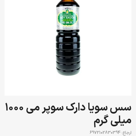
سس سویا دارک سوپر می 1000
میلی گرم
ارجاع:
6972102830394