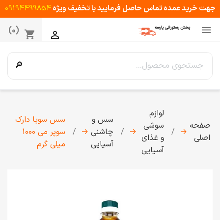
جهت خرید عمده تماس حاصل فرمایید با تخفیف ویژه
09194499854

(0)
shopping_cart

🔎
لوازم
سس و
سس سویا دارک
صفحه
سوشی
→
→
چاشنی
→
سوپر می 1000
اصلی
و غذای
آسیایی
میلی گرم
آسیایی