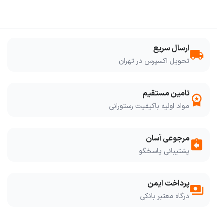
ارسال سریع
local_shipping
تحویل اکسپرس در تهران
تامین مستقیم
workspace_premium
مواد اولیه باکیفیت رستورانی
مرجوعی آسان
assignment_return
پشتیبانی پاسخگو
پرداخت ایمن
payments
درگاه معتبر بانکی