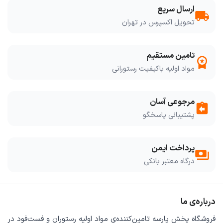
ارسال سریع
local_shipping
تحویل اکسپرس در تهران
تامین مستقیم
workspace_premium
مواد اولیه باکیفیت رستورانی
مرجوعی آسان
assignment_return
پشتیبانی پاسخگو
پرداخت ایمن
payments
درگاه معتبر بانکی
درباره‌ی ما
فروشگاه
پخش پارسه
تامین‌کننده‌ی
مواد اولیه رستوران و فست‌فود
در