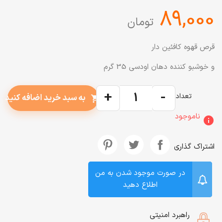
‎89,000
تومان
قرص قهوه کافئین دار
و خوشبو کننده دهان اودسی 35 گرم
+
-
تعداد
به سبد خرید اضافه کنید
shopping_cart
ناموجود
info
اشتراک گذاری
در صورت موجود شدن به من
اطلاع دهید
راهبرد امنیتی