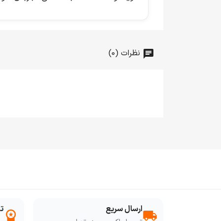
نظرات (0)
ارسال سریع
ت
workspace_premium
local_shipping