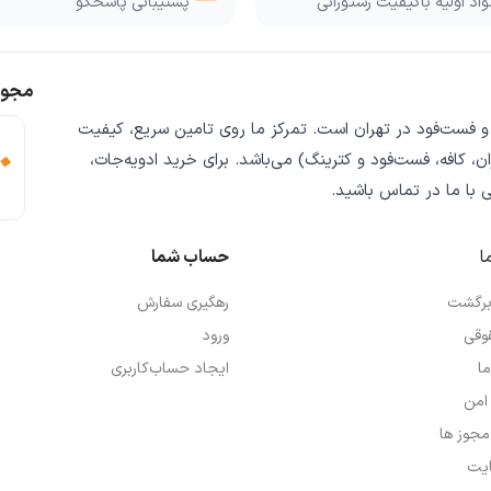
اد اولیه باکیفیت رستورانی
پشتیبانی پاسخگو
مجوز
 و فست‌فود
در تهران است. تمرکز ما روی
تامین سریع
،
کیفیت
ن، کافه، فست‌فود و کترینگ) می‌باشد. برای خرید
ادویه‌جات،
ی
با ما در تماس باشید.
ا
حساب شما
 برگشت
رهگیری سفارش
وقی
ورود
ما
ایجاد حساب‌کاربری
امن
 مجوز ها
یت