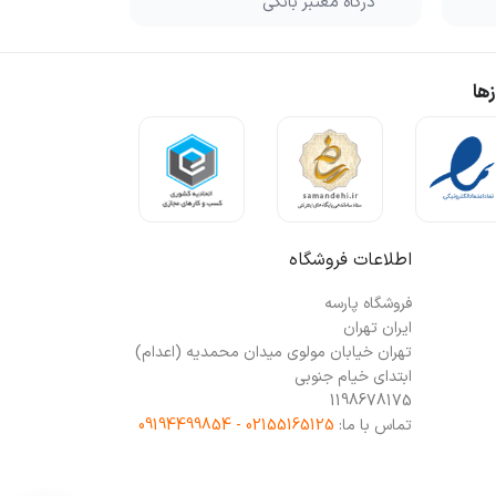
درگاه معتبر بانکی
ها
اطلاعات فروشگاه
فروشگاه پارسه
ایران تهران
تهران خیابان مولوی میدان محمدیه (اعدام)
ابتدای خیام جنوبی
1198678175
تماس با ما:
02155165125 - 09194499854