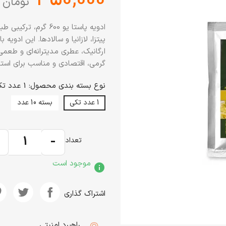
تومان
ادویه پاستا یو 600 گ
پیتزا، لازانیا و سالادها. این ادویه
گرمی، اقتصادی و مناسب برای استف
نوع بسته بندی محصول: 1 عدد تکی
1 عدد تکی
بسته 10 عدد
+
-
تعداد
موجود است
info
اشتراک گذاری
راهبرد امنیتی