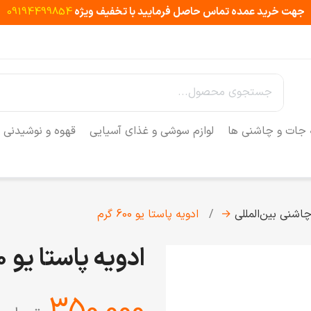
جهت خرید عمده تماس حاصل فرمایید با تخفیف ویژه
09194499854
 جات و چاشنی ها
لوازم سوشی و غذای آسیایی
قهوه و نوشیدنی
اشنی‌ بین‌المللی
→
ادویه پاستا یو 600 گرم
ادویه پاستا یو 600 گرم
‎350,000