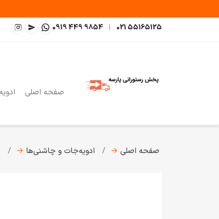
0919 449 9854
|
021 55165125
صفحه اصلی
ادویه
صفحه اصلی
→
ادویه‌جات و چاشنی‌ها
→
چ